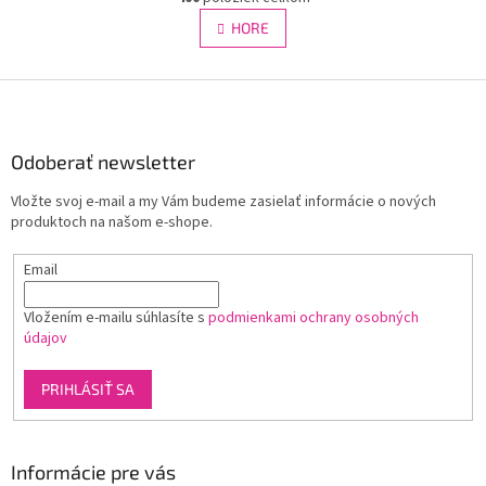
v
á
l
HORE
n
á
k
d
o
v
Z
a
a
c
á
n
i
p
i
e
ä
Odoberať newsletter
e
p
t
r
Vložte svoj e-mail a my Vám budeme zasielať informácie o nových
i
v
produktoch na našom e-shope.
e
k
y
Email
v
ý
p
Vložením e-mailu súhlasíte s
podmienkami ochrany osobných
i
údajov
s
u
PRIHLÁSIŤ SA
Informácie pre vás