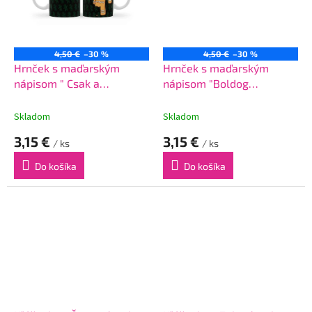
4,50 €
–30 %
4,50 €
–30 %
Hrnček s maďarským
Hrnček s maďarským
nápisom " Csak a
nápisom "Boldog
gombokat ne!"
karácsonyt" grinch
Skladom
Skladom
3,15 €
3,15 €
/ ks
/ ks
Do košíka
Do košíka