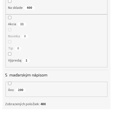
k
Na sklade
400
t
o
v
Akcia
11
Novinka
0
Tip
0
Výpredaj
2
S maďarským nápisom
Áno
200
Zobrazených položiek:
400