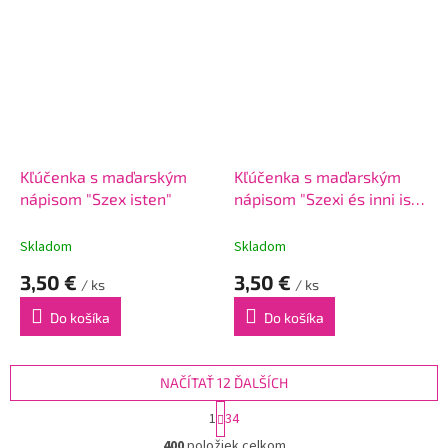
Kľúčenka s maďarským
Kľúčenka s maďarským
nápisom "Szex isten"
nápisom "Szexi és inni is
tud"
Skladom
Skladom
3,50 €
3,50 €
/ ks
/ ks
Do košíka
Do košíka
NAČÍTAŤ 12 ĎALŠÍCH
S
1
34
t
O
r
400
položiek celkom