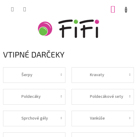
Prejsť
NÁKUP
na
obsah
KOŠÍK
VTIPNÉ DARČEKY
Šerpy
Kravaty
Poldecáky
Poldecákové sety
Sprchové gély
Vankúše