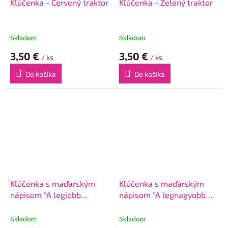
Kľúčenka - Červený traktor
Kľúčenka - Zelený traktor
Skladom
Skladom
3,50 €
3,50 €
/ ks
/ ks
Do košíka
Do košíka
Kľúčenka s maďarským
Kľúčenka s maďarským
nápisom "A legjobb
nápisom "A legnagyobb
focista"
számítógép guru"
Skladom
Skladom