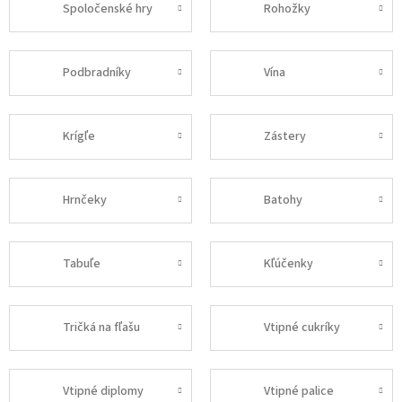
Spoločenské hry
Rohožky
Podbradníky
Vína
Krígľe
Zástery
Hrnčeky
Batohy
Tabuľe
Kľúčenky
Tričká na fľašu
Vtipné cukríky
Vtipné diplomy
Vtipné palice