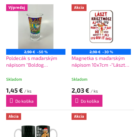
V
Výpredaj
Akcia
ý
p
i
s
p
r
o
2,90 €
–50 %
2,90 €
–30 %
d
Poldecák s maďarským
Magnetka s maďarským
u
nápisom "Boldog
nápisom 10x7cm -"Lászt
k
névnapot"
krisztmösz"
t
Skladom
Skladom
o
1,45 €
2,03 €
v
/ ks
/ ks
Do košíka
Do košíka
Akcia
Akcia