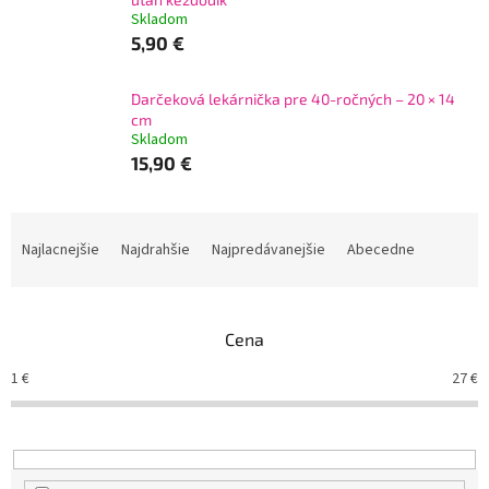
Skladom
5,90 €
Darčeková lekárnička pre 40-ročných – 20 × 14
cm
Skladom
15,90 €
R
a
Najlacnejšie
Najdrahšie
Najpredávanejšie
Abecedne
d
e
n
Cena
i
e
1
€
27
€
p
r
o
d
u