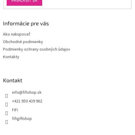
PRIHLÁSIŤ SA
i
s
u
Informácie pre vás
Ako nakupovať
Obchodné podmienky
Podmienky ochrany osobných údajov
Kontakty
Kontakt
info
@
fifishop.sk
+421 950 439 962
FiFi
fifigiftshop