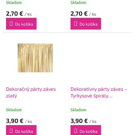
t
Skladom
Skladom
o
2,70 €
2,70 €
v
/ ks
/ ks
Do košíka
Do košíka
Dekoračný párty záves
Dekoratívny párty záves –
zlatý
Tyrkysové špirály
100x200cm
Skladom
Skladom
3,90 €
3,90 €
/ ks
/ ks
Do košíka
Do košíka