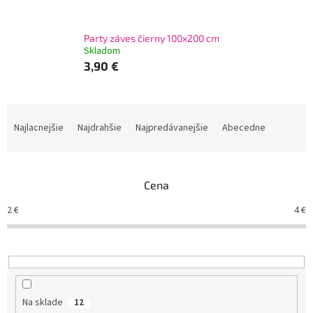
Party záves čierny 100x200 cm
Skladom
3,90 €
R
a
Najlacnejšie
Najdrahšie
Najpredávanejšie
Abecedne
d
e
n
Cena
i
e
2
€
4
€
p
r
o
d
u
k
Na sklade
12
t