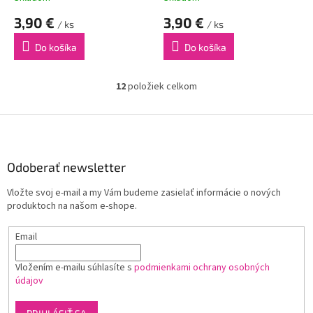
3,90 €
3,90 €
/ ks
/ ks
Do košíka
Do košíka
12
položiek celkom
O
v
l
Z
á
á
d
p
a
ä
Odoberať newsletter
c
t
i
Vložte svoj e-mail a my Vám budeme zasielať informácie o nových
i
e
produktoch na našom e-shope.
p
e
r
Email
v
k
y
Vložením e-mailu súhlasíte s
podmienkami ochrany osobných
v
údajov
ý
p