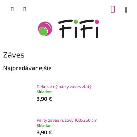
Prejsť
NÁKUP
na
obsah
KOŠÍK
Záves
Najpredávanejšie
Dekoračný párty záves zlatý
Skladom
3,90 €
Party záves ružový 100x250 cm
Skladom
3,90 €