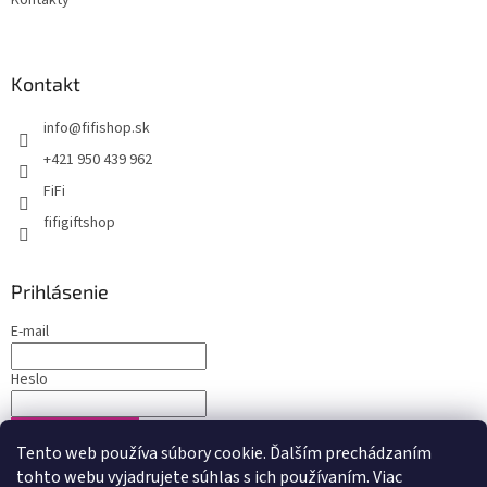
Kontakty
Kontakt
info
@
fifishop.sk
+421 950 439 962
FiFi
fifigiftshop
Prihlásenie
E-mail
Heslo
PRIHLÁSIŤ SA
Tento web používa súbory cookie. Ďalším prechádzaním
Nová registrácia
Zabudnuté heslo
tohto webu vyjadrujete súhlas s ich používaním. Viac