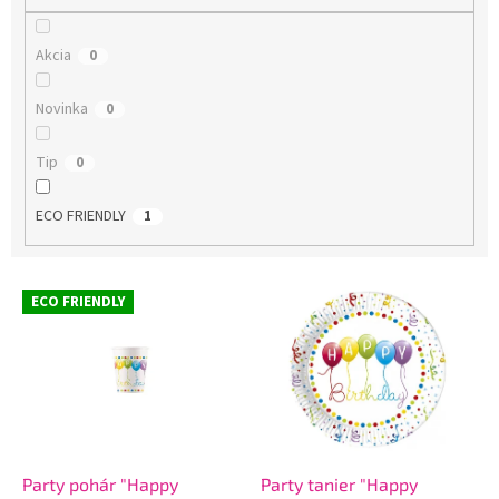
o
v
Akcia
0
Novinka
0
Tip
0
ECO FRIENDLY
1
V
ECO FRIENDLY
ý
p
i
s
p
r
o
d
Party pohár "Happy
Party tanier "Happy