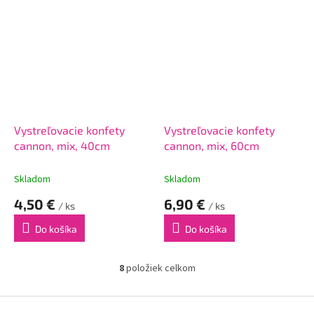
Vystreľovacie konfety
Vystreľovacie konfety
cannon, mix, 40cm
cannon, mix, 60cm
Skladom
Skladom
4,50 €
6,90 €
/ ks
/ ks
Do košíka
Do košíka
8
položiek celkom
O
v
l
Z
á