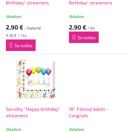
u
Birthday" streamers
Birthday" streamers
k
t
Skladom
Skladom
o
2,90 €
2,90 €
v
/ balenie
/ ks
Jednotková
0,36 € / 1 ks
Do košíka
cena:
Do košíka
Servítky "Happy birthday"
18" Fóliový balón -
streamers
Congrats
Skladom
Skladom