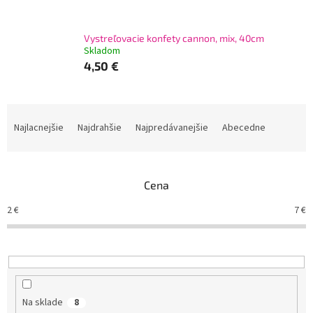
Vystreľovacie konfety cannon, mix, 40cm
Skladom
4,50 €
R
a
Najlacnejšie
Najdrahšie
Najpredávanejšie
Abecedne
d
e
n
Cena
i
e
2
€
7
€
p
r
o
d
u
k
Na sklade
8
t