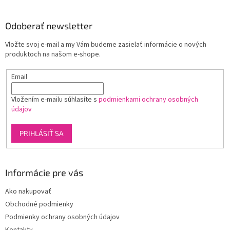
á
d
p
a
ä
Odoberať newsletter
c
t
i
Vložte svoj e-mail a my Vám budeme zasielať informácie o nových
i
e
produktoch na našom e-shope.
p
e
r
Email
v
k
y
Vložením e-mailu súhlasíte s
podmienkami ochrany osobných
v
údajov
ý
p
PRIHLÁSIŤ SA
i
s
u
Informácie pre vás
Ako nakupovať
Obchodné podmienky
Podmienky ochrany osobných údajov