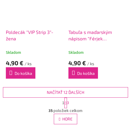
Poldecák "VIP Strip 3"-
Tabuľa s maďarským
žena
nápisom "Férjek
tízparancsolata"
Skladom
Skladom
4,90 €
4,90 €
/ ks
/ ks
Do košíka
Do košíka
NAČÍTAŤ 12 ĎALŠÍCH
S
1
3
t
O
r
35
položiek celkom
v
á
l
HORE
n
á
k
d
o