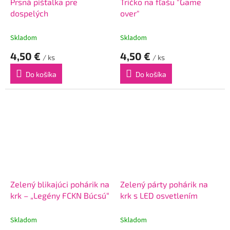
Prsná píšťalka pre
Tričko na fľašu "Game
dospelých
over"
Skladom
Skladom
4,50 €
4,50 €
/ ks
/ ks
Do košíka
Do košíka
Zelený blikajúci pohárik na
Zelený párty pohárik na
krk – „Legény FCKN Búcsú“
krk s LED osvetlením
Skladom
Skladom