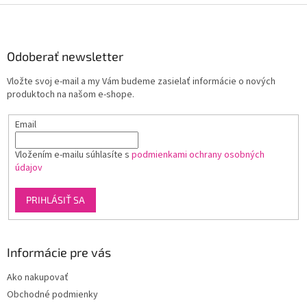
v
Z
a
a
c
á
n
i
p
i
e
ä
Odoberať newsletter
e
p
t
r
Vložte svoj e-mail a my Vám budeme zasielať informácie o nových
i
v
produktoch na našom e-shope.
e
k
y
Email
v
ý
p
Vložením e-mailu súhlasíte s
podmienkami ochrany osobných
i
údajov
s
u
PRIHLÁSIŤ SA
Informácie pre vás
Ako nakupovať
Obchodné podmienky