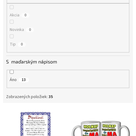
o
v
Akcia
0
Novinka
0
Tip
0
S maďarským nápisom
Áno
13
Zobrazených položiek:
35
V
ý
p
i