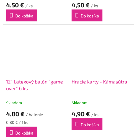
4,50 €
4,50 €
/ ks
/ ks
Do košíka
Do košíka
12" Latexový balón "game
Hracie karty - Kámasútra
over" 6 ks
Skladom
Skladom
4,80 €
4,90 €
/ balenie
/ ks
Jednotková
0,80 € / 1 ks
Do košíka
cena:
Do košíka