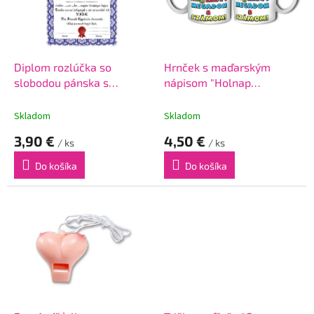
s
p
r
o
d
Diplom rozlúčka so
Hrnček s maďarským
u
slobodou pánska s
nápisom "Holnap
k
maďarským nápisom
megnősülök"
t
"Díszoklevél"
Skladom
Skladom
o
3,90 €
4,50 €
v
/ ks
/ ks
Do košíka
Do košíka