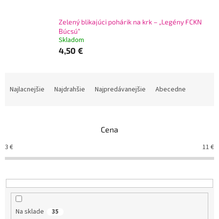
Zelený blikajúci pohárik na krk – „Legény FCKN
Búcsú“
Skladom
4,50 €
R
a
Najlacnejšie
Najdrahšie
Najpredávanejšie
Abecedne
d
e
n
Cena
i
e
3
€
11
€
p
r
o
d
u
k
Na sklade
35
t