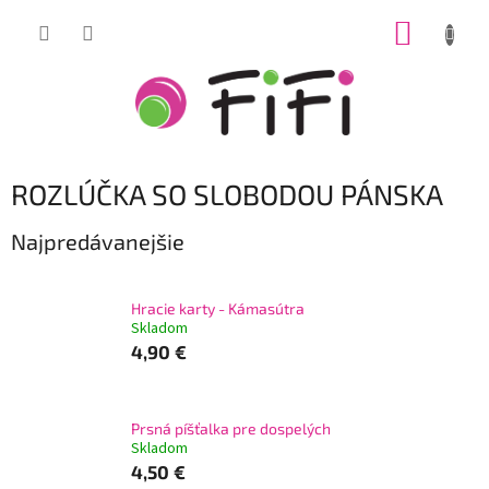
Prejsť
NÁKUP
na
obsah
KOŠÍK
ROZLÚČKA SO SLOBODOU PÁNSKA
Najpredávanejšie
Hracie karty - Kámasútra
Skladom
4,90 €
Prsná píšťalka pre dospelých
Skladom
4,50 €