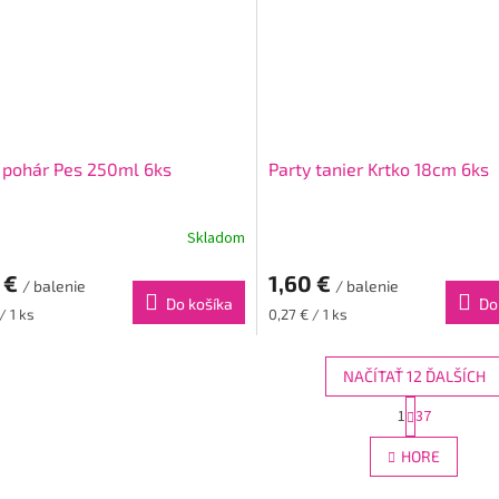
 pohár Pes 250ml 6ks
Party tanier Krtko 18cm 6ks
Skladom
 €
1,60 €
/ balenie
/ balenie
Do košíka
Do
ková
Jednotková
/ 1 ks
0,27 € / 1 ks
cena:
NAČÍTAŤ 12 ĎALŠÍCH
S
1
37
O
t
r
v
HORE
á
l
n
á