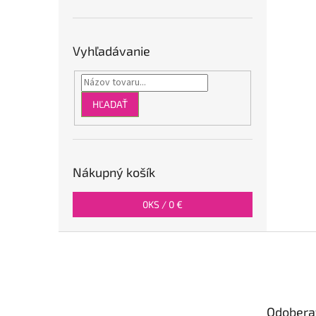
Vyhľadávanie
HĽADAŤ
Nákupný košík
0
KS /
0 €
Z
á
p
ä
t
Odobera
i