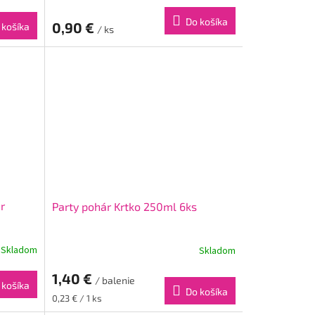
Do košíka
0,90 €
 košíka
/ ks
r
Party pohár Krtko 250ml 6ks
Skladom
Skladom
1,40 €
/ balenie
 košíka
Do košíka
Jednotková
0,23 € / 1 ks
cena: