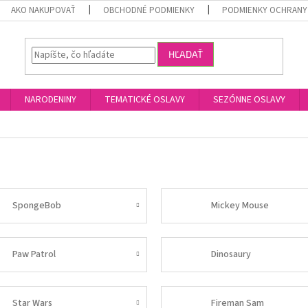
AKO NAKUPOVAŤ
OBCHODNÉ PODMIENKY
PODMIENKY OCHRANY
HĽADAŤ
NARODENINY
TEMATICKÉ OSLAVY
SEZÓNNE OSLAVY
SpongeBob
Mickey Mouse
Paw Patrol
Dinosaury
Star Wars
Fireman Sam