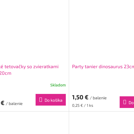
é tetovačky so zvieratkami
Party tanier dinosaurus 23
x20cm
Skladom
1,50 €
/ balenie
Do košíka
 €
Do
/ balenie
Jednotková
0,25 € / 1 ks
cena: