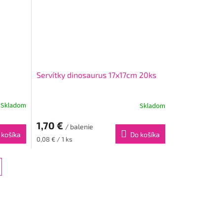
Servítky dinosaurus 17x17cm 20ks
Skladom
Skladom
1,70 €
/ balenie
 košíka
Do košíka
Jednotková
0,08 € / 1 ks
cena: