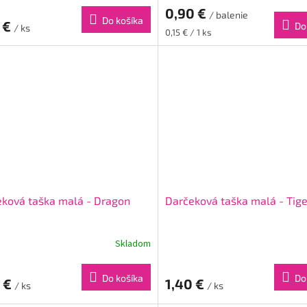
0,90 €
/ balenie
Do košíka
 €
Do
/ ks
Jednotková
0,15 € / 1 ks
cena:
ková taška malá - Dragon
Darčeková taška malá - Tige
Skladom
Do košíka
Do
0 €
1,40 €
/ ks
/ ks