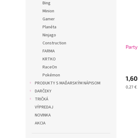
Bing
Minion
Gamer
Planéta
Ninjago
Construction
Party
FARMA
KRTKO
RaceOn
Pokémon
1,60
PRODUKTY S MAĎARSKÝM NÁPISOM
Jednot
0,27 € 
DARČEKY
cena:
TRIČKÁ
VÝPREDAJ
NOVINKA
AKCIA