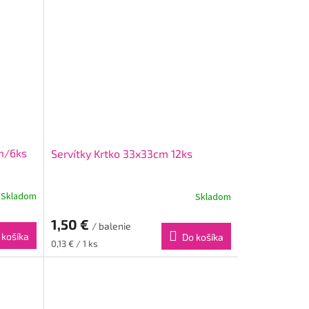
cm/6ks
Servítky Krtko 33x33cm 12ks
Skladom
Skladom
1,50 €
/ balenie
 košíka
Do košíka
Jednotková
0,13 € / 1 ks
cena: