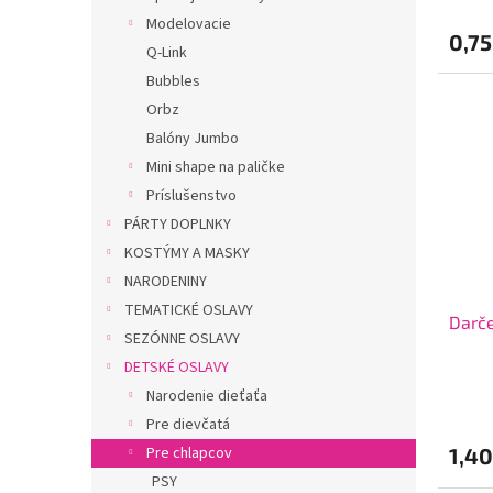
v
Modelovacie
0,75
Q-Link
Bubbles
Orbz
Balóny Jumbo
Mini shape na paličke
Príslušenstvo
PÁRTY DOPLNKY
KOSTÝMY A MASKY
NARODENINY
TEMATICKÉ OSLAVY
Darče
SEZÓNNE OSLAVY
DETSKÉ OSLAVY
Narodenie dieťaťa
Pre dievčatá
1,4
Pre chlapcov
PSY