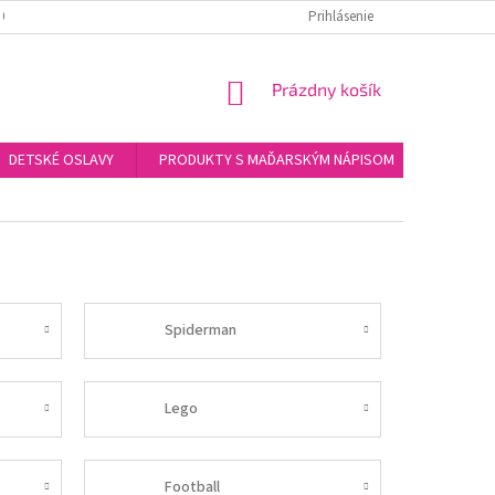
 OSOBNÝCH ÚDAJOV
KONTAKTY
Prihlásenie
NÁKUPNÝ
Prázdny košík
KOŠÍK
DETSKÉ OSLAVY
PRODUKTY S MAĎARSKÝM NÁPISOM
DARČEK
Spiderman
Lego
Football