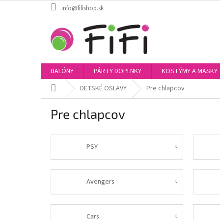
Prejsť
info@fifishop.sk
na
obsah
BALÓNY
PÁRTY DOPLNKY
KOSTÝMY A MASKY
Domov
DETSKÉ OSLAVY
Pre chlapcov
Pre chlapcov
PSY
Avengers
Cars