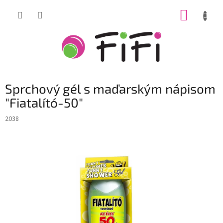
Prejsť
NÁKUP
na
obsah
KOŠÍK
Sprchový gél s maďarským nápisom
"Fiatalító-50"
2038