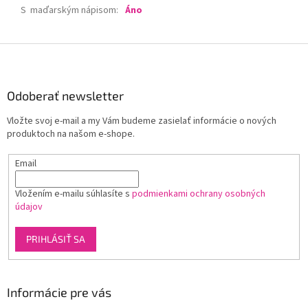
S maďarským nápisom
:
Áno
Z
á
p
ä
Odoberať newsletter
t
Vložte svoj e-mail a my Vám budeme zasielať informácie o nových
i
produktoch na našom e-shope.
e
Email
Vložením e-mailu súhlasíte s
podmienkami ochrany osobných
údajov
PRIHLÁSIŤ SA
Informácie pre vás