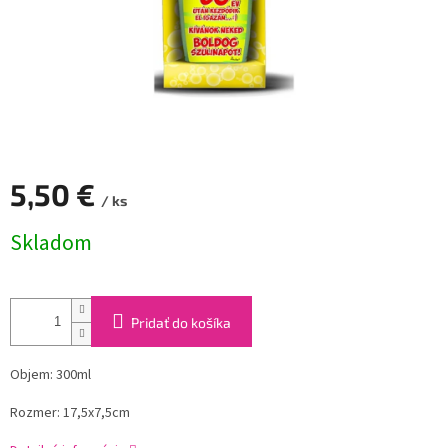
5,50 €
/ ks
Jednotková
Skladom
cena:
Pridať do košíka
Objem: 300ml
Rozmer: 17,5x7,5cm