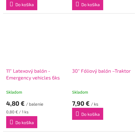
Do košíka
Do košíka
11" Latexový balón -
30" Fóliový balón –Traktor
Emergency vehicles 6ks
Skladom
Skladom
4,80 €
7,90 €
/ balenie
/ ks
Jednotková
0,80 € / 1 ks
Do košíka
cena:
Do košíka