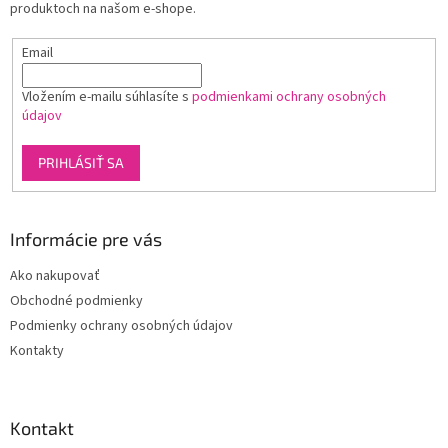
v
produktoch na našom e-shope.
e
k
y
Email
v
ý
p
Vložením e-mailu súhlasíte s
podmienkami ochrany osobných
i
údajov
s
u
PRIHLÁSIŤ SA
Informácie pre vás
Ako nakupovať
Obchodné podmienky
Podmienky ochrany osobných údajov
Kontakty
Kontakt