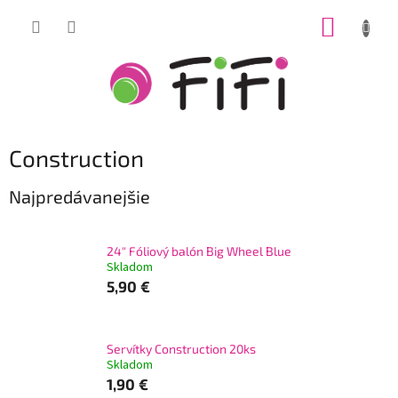
Prejsť
NÁKUP
na
obsah
KOŠÍK
Construction
Najpredávanejšie
24" Fóliový balón Big Wheel Blue
Skladom
5,90 €
Servítky Construction 20ks
Skladom
1,90 €