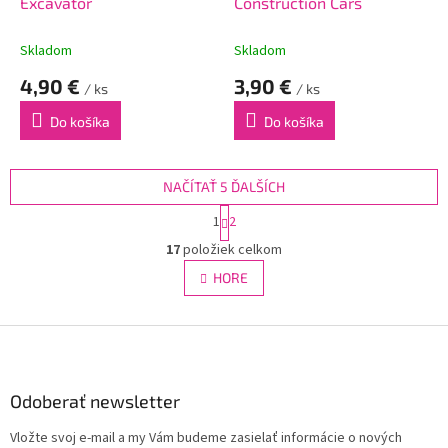
Excavator
Construction Cars
Skladom
Skladom
4,90 €
3,90 €
/ ks
/ ks
Do košíka
Do košíka
NAČÍTAŤ 5 ĎALŠÍCH
S
1
2
t
O
r
17
položiek celkom
v
á
l
HORE
n
á
k
d
o
v
Z
a
a
c
á
n
i
p
i
e
ä
Odoberať newsletter
e
p
t
r
Vložte svoj e-mail a my Vám budeme zasielať informácie o nových
i