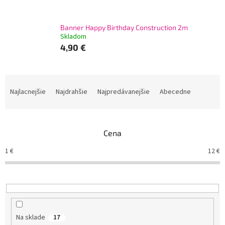
Banner Happy Birthday Construction 2m
Skladom
4,90 €
R
a
Najlacnejšie
Najdrahšie
Najpredávanejšie
Abecedne
d
e
n
Cena
i
e
1
€
12
€
p
r
o
d
u
k
Na sklade
17
t