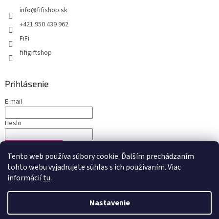
info
@
fifishop.sk
+421 950 439 962
FiFi
fifigiftshop
Prihlásenie
E-mail
Heslo
PRIHLÁSIŤ SA
Tento web používa súbory cookie. Ďalším prechádzaním
Nová registrácia
Zabudnuté heslo
tohto webu vyjadrujete súhlas s ich používaním. Viac
informácií
tu
.
Nastavenie
Vytvoril Shoptet