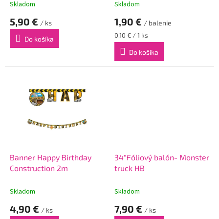
t
Skladom
Skladom
o
5,90 €
1,90 €
v
/ ks
/ balenie
Jednotková
0,10 € / 1 ks
Do košíka
cena:
Do košíka
Banner Happy Birthday
34"Fóliový balón- Monster
Construction 2m
truck HB
Skladom
Skladom
4,90 €
7,90 €
/ ks
/ ks