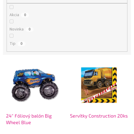
o
v
Akcia
0
Novinka
0
Tip
0
V
ý
p
i
s
p
r
o
d
24" Fóliový balón Big
Servítky Construction 20ks
u
Wheel Blue
k