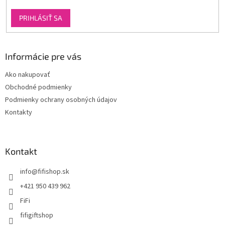
s
u
PRIHLÁSIŤ SA
Informácie pre vás
Ako nakupovať
Obchodné podmienky
Podmienky ochrany osobných údajov
Kontakty
Kontakt
info
@
fifishop.sk
+421 950 439 962
FiFi
fifigiftshop