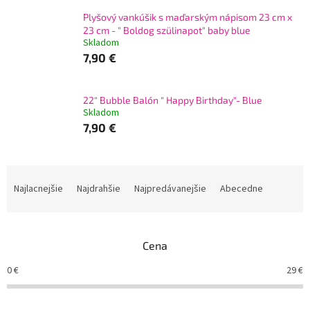
Plyšový vankúšik s maďarským nápisom 23 cm x
23 cm - " Boldog szülinapot" baby blue
Skladom
7,90 €
22" Bubble Balón " Happy Birthday"- Blue
Skladom
7,90 €
R
a
Najlacnejšie
Najdrahšie
Najpredávanejšie
Abecedne
d
e
n
Cena
i
e
0
€
29
€
p
r
o