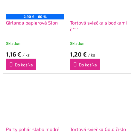
2,90 €
–60 %
Girlanda papierová Slon
Tortová sviečka s bodkami
č."1"
Skladom
Skladom
1,16 €
1,20 €
/ ks
/ ks
Do košíka
Do košíka
Party pohár slabo modré
Tortová sviečka Gold číslo