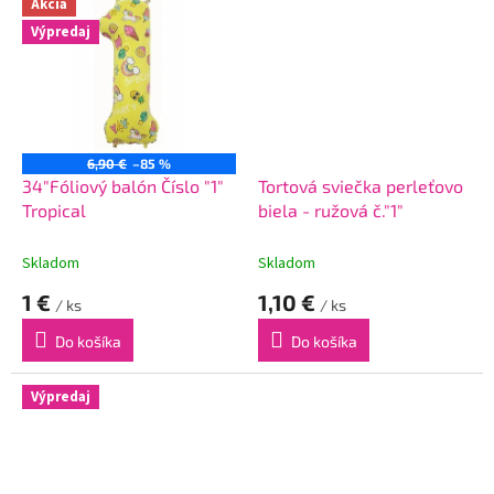
Akcia
Výpredaj
6,90 €
–85 %
34"Fóliový balón Číslo "1"
Tortová sviečka perleťovo
Tropical
biela - ružová č."1"
Skladom
Skladom
1 €
1,10 €
/ ks
/ ks
Do košíka
Do košíka
Výpredaj