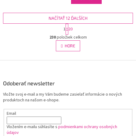
NAČÍTAŤ 12 ĎALŠÍCH
S
1
20
t
O
r
230
položiek celkom
v
á
l
HORE
n
á
k
d
o
v
Z
a
a
c
á
n
i
p
i
e
ä
Odoberať newsletter
e
p
t
r
Vložte svoj e-mail a my Vám budeme zasielať informácie o nových
i
v
produktoch na našom e-shope.
e
k
y
Email
v
ý
p
Vložením e-mailu súhlasíte s
podmienkami ochrany osobných
i
údajov