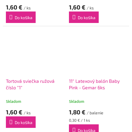
1,60 €
1,60 €
/ ks
/ ks
Do košíka
Do košíka
Tortová sviečka ružová
11" Latexový balón Baby
číslo "1"
Pink - Gemar 6ks
Skladom
Skladom
1,60 €
1,80 €
/ ks
/ balenie
Jednotková
0,30 € / 1 ks
Do košíka
cena:
Do košíka