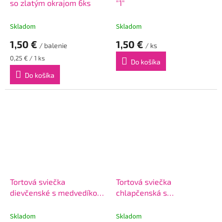
so zlatým okrajom 6ks
"1"
Skladom
Skladom
1,50 €
1,50 €
/ balenie
/ ks
Jednotková
0,25 € / 1 ks
Do košíka
cena:
Do košíka
Tortová sviečka
Tortová sviečka
dievčenské s medvedíkom
chlapčenská s
č."1"
medvedíkom č."1"
Skladom
Skladom