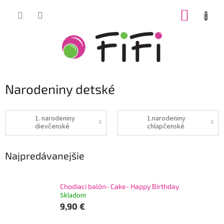
Prejsť
NÁKUP
na
obsah
KOŠÍK
Narodeniny detské
1. narodeniny
1.narodeniny
dievčenské
chlapčenské
Najpredávanejšie
Chodiaci balón- Cake- Happy Birthday
Skladom
9,90 €