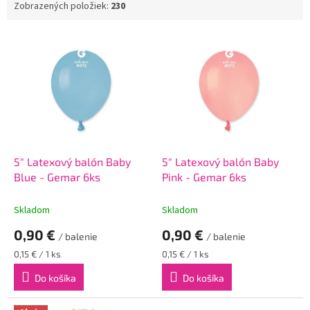
Zobrazených položiek:
230
V
ý
p
i
s
p
r
o
d
5" Latexový balón Baby
5" Latexový balón Baby
u
Blue - Gemar 6ks
Pink - Gemar 6ks
k
t
Skladom
Skladom
o
0,90 €
0,90 €
v
/ balenie
/ balenie
Jednotková
Jednotková
0,15 € / 1 ks
0,15 € / 1 ks
cena:
cena:
Do košíka
Do košíka