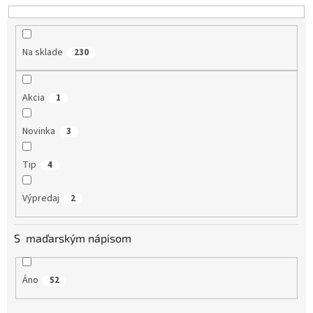
d
u
k
Na sklade
230
t
o
v
Akcia
1
Novinka
3
Tip
4
Výpredaj
2
S maďarským nápisom
Áno
52