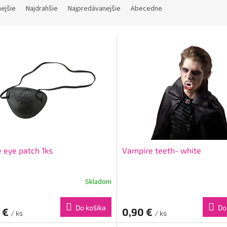
nejšie
Najdrahšie
Najpredávanejšie
Abecedne
e eye patch 1ks
Vampire teeth- white
Skladom
Do košíka
Do
5 €
0,90 €
/ ks
/ ks