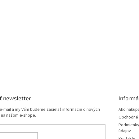
e
p
r
v
k
y
v
ý
p
i
s
u
ť newsletter
Informá
 e-mail a my Vám budeme zasielať informácie o nových
Ako nakup
 na našom e-shope.
Obchodné 
Podmienky
údajov
Kontakty