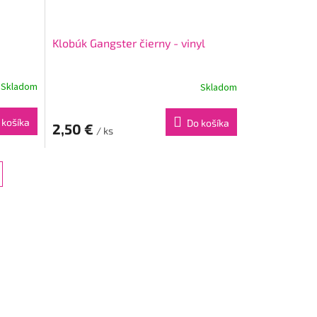
Klobúk Gangster čierny - vinyl
Skladom
Skladom
 košíka
Do košíka
2,50 €
/ ks