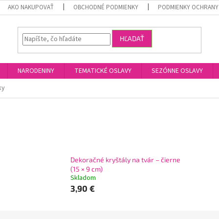
AKO NAKUPOVAŤ
OBCHODNÉ PODMIENKY
PODMIENKY OCHRANY
HĽADAŤ
NARODENINY
TEMATICKÉ OSLAVY
SEZÓNNE OSLAVY
ky
Dekoračné kryštály na tvár – čierne
(15 × 9 cm)
Skladom
3,90 €