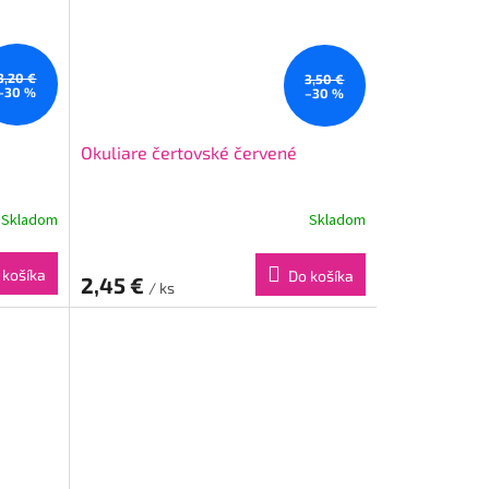
3,20 €
3,50 €
–30 %
–30 %
Okuliare čertovské červené
Skladom
Skladom
 košíka
Do košíka
2,45 €
/ ks