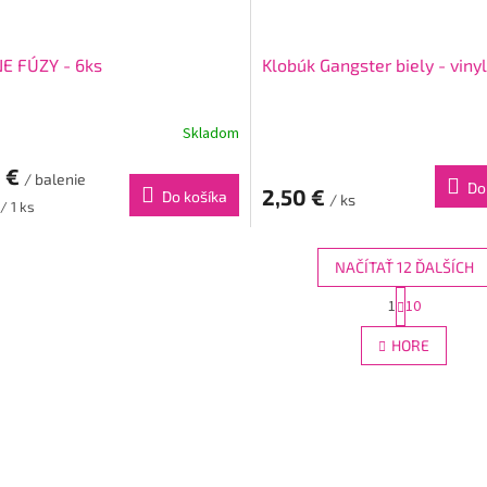
E FÚZY - 6ks
Klobúk Gangster biely - vinyl
Skladom
0 €
/ balenie
Do
2,50 €
Do košíka
/ ks
ková
/ 1 ks
NAČÍTAŤ 12 ĎALŠÍCH
S
1
10
O
t
r
v
HORE
á
l
n
á
k
d
o
a
v
c
a
i
n
e
i