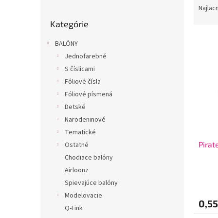
o
a
Najlac
Preskočiť
č
d
Kategórie
kategórie
n
e
ý
n
BALÓNY
V
p
i
Jednofarebné
ý
a
e
p
S číslicami
n
p
i
e
r
Fóliové čísla
s
l
o
Fóliové písmená
p
d
Detské
r
u
Narodeninové
o
k
Tematické
d
t
u
Pirat
Ostatné
o
k
v
Chodiace balóny
t
Airloonz
o
Spievajúce balóny
v
Modelovacie
0,5
Q-Link