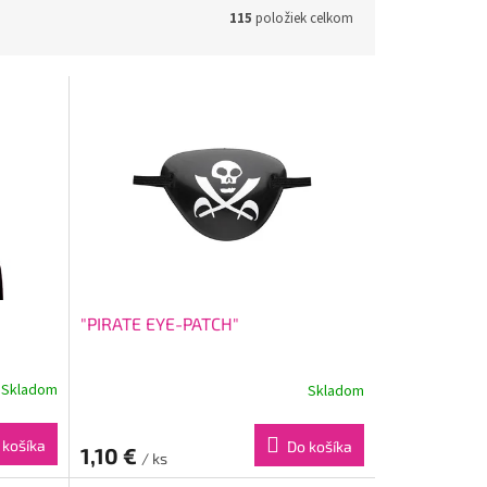
115
položiek celkom
"PIRATE EYE-PATCH"
Skladom
Skladom
 košíka
Do košíka
1,10 €
/ ks