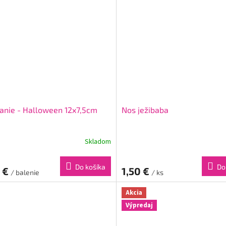
anie - Halloween 12x7,5cm
Nos ježibaba
Skladom
Do košíka
Do
0 €
1,50 €
/ balenie
/ ks
Akcia
Výpredaj