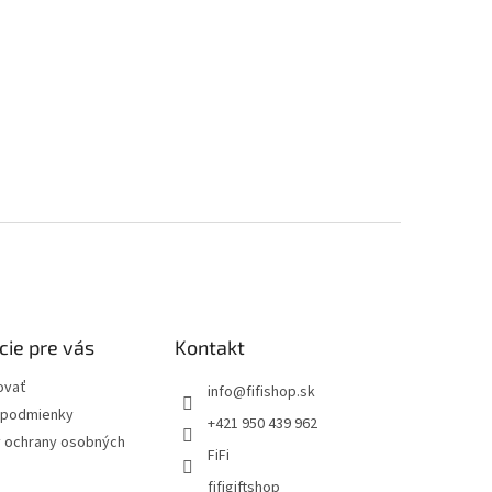
cie pre vás
Kontakt
ovať
info
@
fifishop.sk
podmienky
+421 950 439 962
 ochrany osobných
FiFi
fifigiftshop