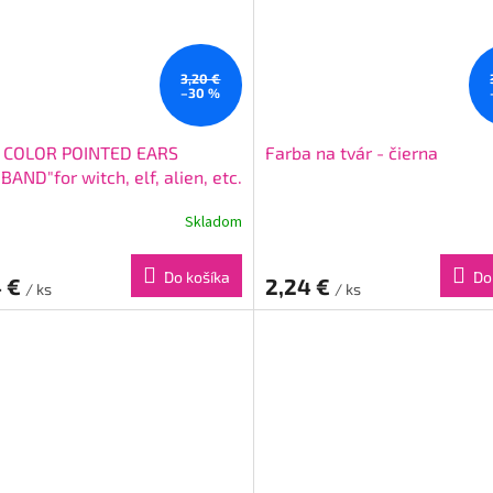
3,20 €
–30 %
N COLOR POINTED EARS
Farba na tvár - čierna
AND"for witch, elf, alien, etc.
Skladom
Do košíka
Do
4 €
2,24 €
/ ks
/ ks