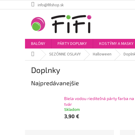
Prejsť
info@fifishop.sk
na
obsah
BALÓNY
PÁRTY DOPLNKY
KOSTÝMY A MASKY
Domov
SEZÓNNE OSLAVY
Halloween
Dopln
Doplnky
Najpredávanejšie
Biela vodou riediteľná párty farba na
tvár
Skladom
3,90 €
B
R