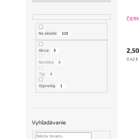
ČIERN
Na sklade
115
2,5
Akcia
5
Jednot
0,42 € 
Novinka
0
cena:
Tip
0
Výpredaj
1
Vyhľadávanie