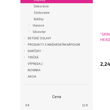
Doplnky
Dekorácie
Stolovanie
Balóny
Vianoce
Silvester
"SKI
DETSKÉ OSLAVY
HEADB
PRODUKTY S MAĎARSKÝM NÁPISOM
DARČEKY
TRIČKÁ
2,2
VÝPREDAJ
NOVINKA
AKCIA
Cena
0
€
22
€