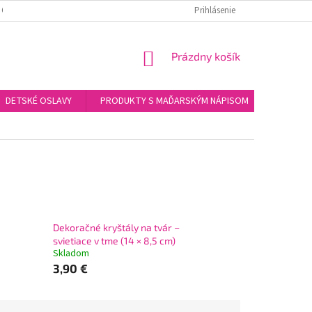
 OSOBNÝCH ÚDAJOV
KONTAKTY
Prihlásenie
NÁKUPNÝ
Prázdny košík
KOŠÍK
DETSKÉ OSLAVY
PRODUKTY S MAĎARSKÝM NÁPISOM
DARČEK
Dekoračné kryštály na tvár –
svietiace v tme (14 × 8,5 cm)
Skladom
3,90 €