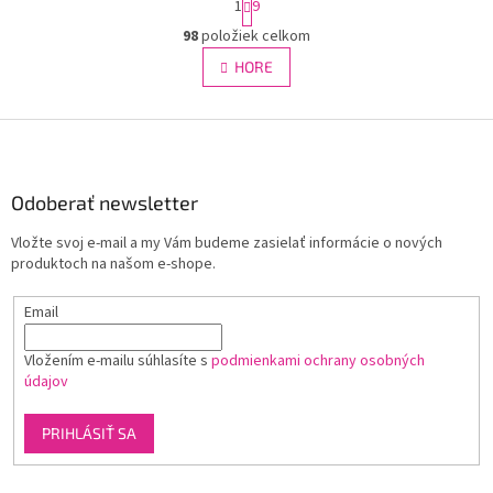
1
9
t
O
r
98
položiek celkom
v
á
l
HORE
n
á
k
d
o
v
Z
a
a
c
á
n
i
p
i
e
ä
Odoberať newsletter
e
p
t
r
Vložte svoj e-mail a my Vám budeme zasielať informácie o nových
i
v
produktoch na našom e-shope.
e
k
y
Email
v
ý
p
Vložením e-mailu súhlasíte s
podmienkami ochrany osobných
i
údajov
s
u
PRIHLÁSIŤ SA