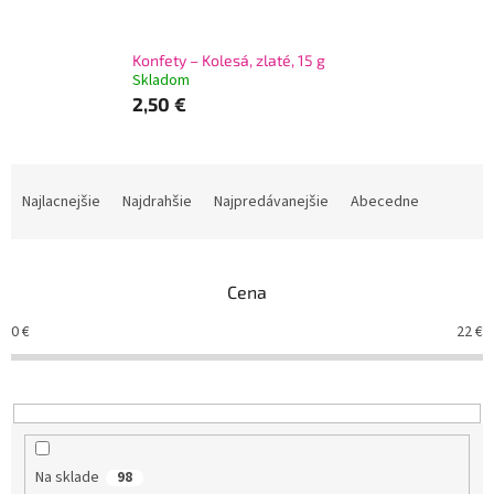
Konfety – Kolesá, zlaté, 15 g
Skladom
2,50 €
R
a
Najlacnejšie
Najdrahšie
Najpredávanejšie
Abecedne
d
e
n
Cena
i
e
0
€
22
€
p
r
o
d
u
k
Na sklade
98
t