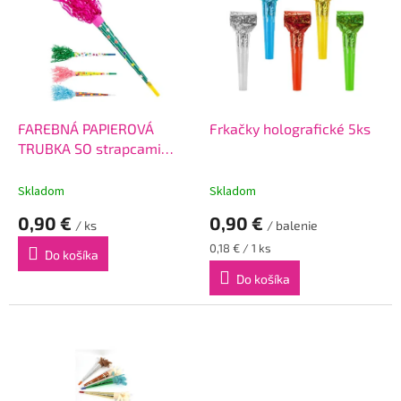
p
i
s
p
r
o
d
FAREBNÁ PAPIEROVÁ
Frkačky holografické 5ks
u
TRUBKA SO strapcami
k
35cm
t
Skladom
Skladom
o
0,90 €
0,90 €
v
/ ks
/ balenie
Jednotková
0,18 € / 1 ks
Do košíka
cena:
Do košíka