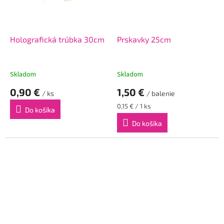
Holografická trúbka 30cm
Prskavky 25cm
Skladom
Skladom
0,90 €
1,50 €
/ ks
/ balenie
Jednotková
0,15 € / 1 ks
Do košíka
cena:
Do košíka