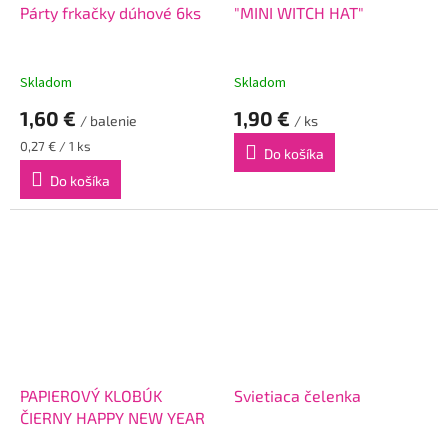
Párty frkačky dúhové 6ks
"MINI WITCH HAT"
Skladom
Skladom
1,60 €
1,90 €
/ balenie
/ ks
Jednotková
0,27 € / 1 ks
Do košíka
cena:
Do košíka
PAPIEROVÝ KLOBÚK
Svietiaca čelenka
ČIERNY HAPPY NEW YEAR