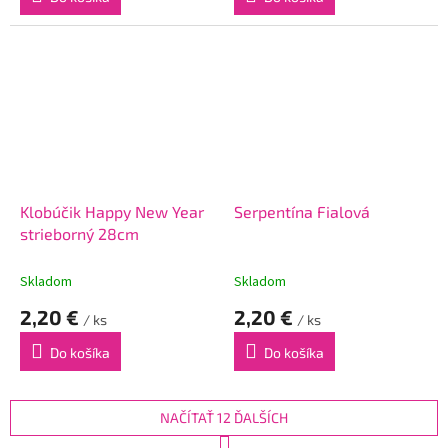
Klobúčik Happy New Year
Serpentína Fialová
strieborný 28cm
Skladom
Skladom
2,20 €
2,20 €
/ ks
/ ks
Do košíka
Do košíka
NAČÍTAŤ 12 ĎALŠÍCH
S