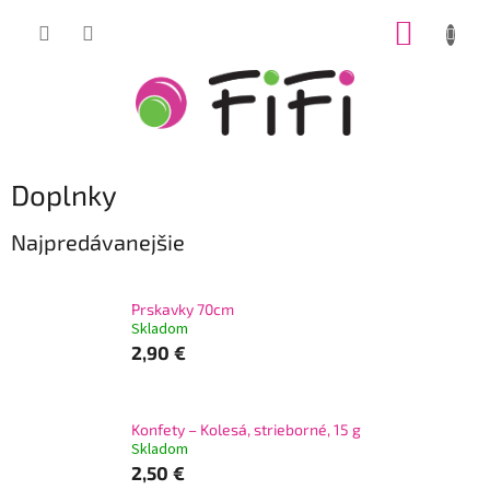
Prejsť
NÁKUP
na
obsah
KOŠÍK
Doplnky
Najpredávanejšie
Prskavky 70cm
Skladom
2,90 €
Konfety – Kolesá, strieborné, 15 g
Skladom
2,50 €