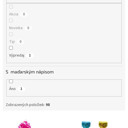
o
v
Akcia
0
Novinka
0
Tip
0
Výpredaj
1
S maďarským nápisom
Áno
1
Zobrazených položiek:
98
V
ý