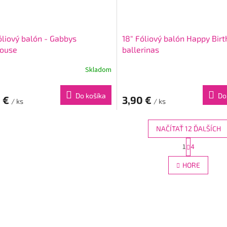
óliový balón - Gabbys
18" Fóliový balón Happy Bir
house
ballerinas
Skladom
Do košíka
Do
0 €
3,90 €
/ ks
/ ks
NAČÍTAŤ 12 ĎALŠÍCH
S
1
4
O
t
r
v
HORE
á
l
n
á
k
d
o
a
v
c
a
i
n