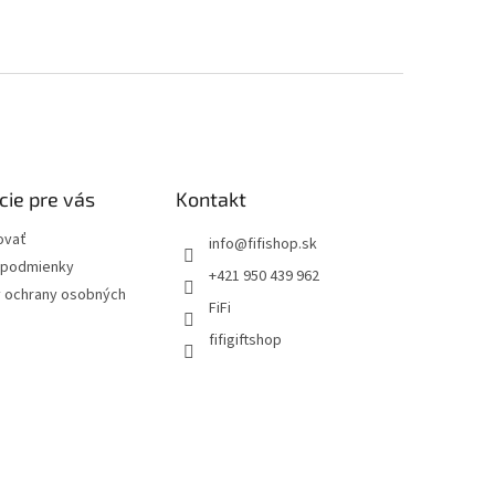
cie pre vás
Kontakt
ovať
info
@
fifishop.sk
podmienky
+421 950 439 962
 ochrany osobných
FiFi
fifigiftshop