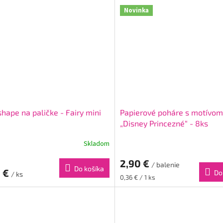
Novinka
shape na paličke - Fairy mini
Papierové poháre s motívom
„Disney Princezné“ - 8ks
Skladom
2,90 €
/ balenie
Do košíka
0 €
Do
/ ks
Jednotková
0,36 € / 1 ks
cena: