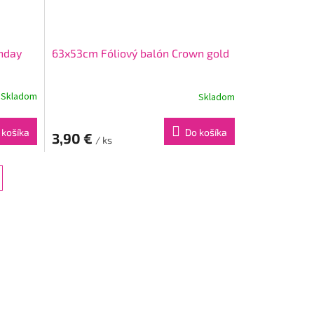
thday
63x53cm Fóliový balón Crown gold
Skladom
Skladom
 košíka
Do košíka
3,90 €
/ ks