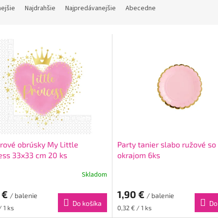
nejšie
Najdrahšie
Najpredávanejšie
Abecedne
rové obrúsky My Little
Party tanier slabo ružové so
ess 33x33 cm 20 ks
okrajom 6ks
Skladom
 €
1,90 €
/ balenie
/ balenie
Do košíka
Do
ková
Jednotková
/ 1 ks
0,32 € / 1 ks
cena: