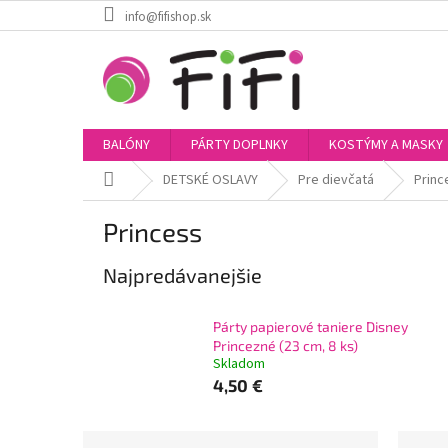
Prejsť
info@fifishop.sk
na
obsah
BALÓNY
PÁRTY DOPLNKY
KOSTÝMY A MASKY
Domov
DETSKÉ OSLAVY
Pre dievčatá
Princ
Princess
Najpredávanejšie
Párty papierové taniere Disney
Princezné (23 cm, 8 ks)
Skladom
4,50 €
B
R