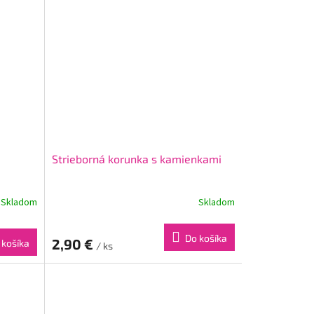
Strieborná korunka s kamienkami
Skladom
Skladom
Do košíka
2,90 €
 košíka
/ ks