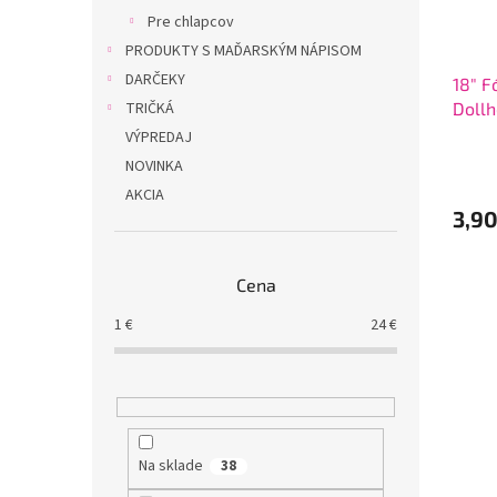
Pre chlapcov
PRODUKTY S MAĎARSKÝM NÁPISOM
DARČEKY
18" F
Doll
TRIČKÁ
VÝPREDAJ
NOVINKA
AKCIA
3,9
Cena
1
€
24
€
Na sklade
38