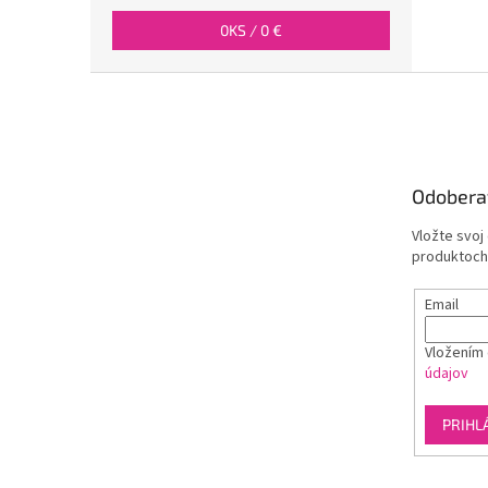
0
KS /
0 €
Z
á
p
ä
t
Odobera
i
e
Vložte svoj
produktoch
Email
Vložením 
údajov
PRIHL