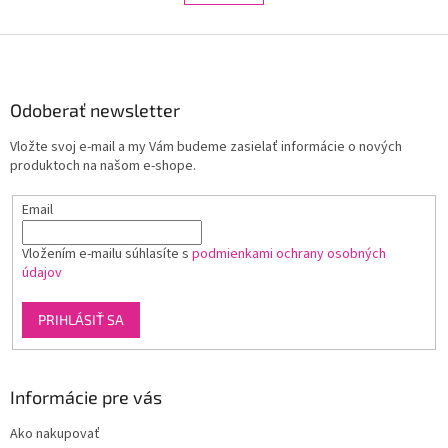
á
k
d
o
v
Z
a
a
c
á
n
i
p
i
e
ä
Odoberať newsletter
e
p
t
r
Vložte svoj e-mail a my Vám budeme zasielať informácie o nových
i
v
produktoch na našom e-shope.
e
k
y
Email
v
ý
p
Vložením e-mailu súhlasíte s
podmienkami ochrany osobných
i
údajov
s
u
PRIHLÁSIŤ SA
Informácie pre vás
Ako nakupovať