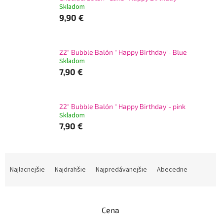
Skladom
9,90 €
22" Bubble Balón " Happy Birthday"- Blue
Skladom
7,90 €
22" Bubble Balón " Happy Birthday"- pink
Skladom
7,90 €
R
a
Najlacnejšie
Najdrahšie
Najpredávanejšie
Abecedne
d
e
n
Cena
i