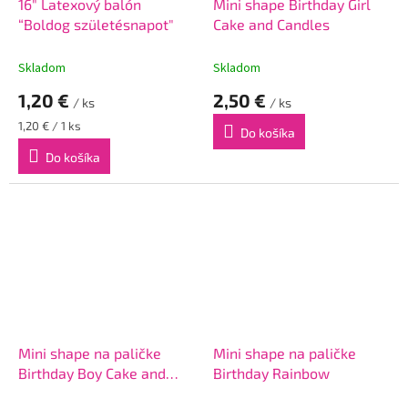
16" Latexový balón
Mini shape Birthday Girl
“Boldog születésnapot"
Cake and Candles
Skladom
Skladom
1,20 €
2,50 €
/ ks
/ ks
Jednotková
1,20 € / 1 ks
Do košíka
cena:
Do košíka
Mini shape na paličke
Mini shape na paličke
Birthday Boy Cake and
Birthday Rainbow
Candles