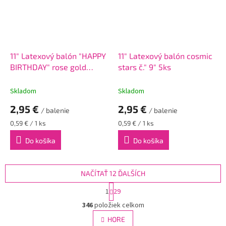
11" Latexový balón "HAPPY
11" Latexový balón cosmic
BIRTHDAY" rose gold
stars č." 9" 5ks
nápisom - 5ks
Skladom
Skladom
2,95 €
2,95 €
/ balenie
/ balenie
Jednotková
Jednotková
0,59 € / 1 ks
0,59 € / 1 ks
cena:
cena:
Do košíka
Do košíka
NAČÍTAŤ 12 ĎALŠÍCH
S
1
29
t
O
r
346
položiek celkom
v
á
l
HORE
n