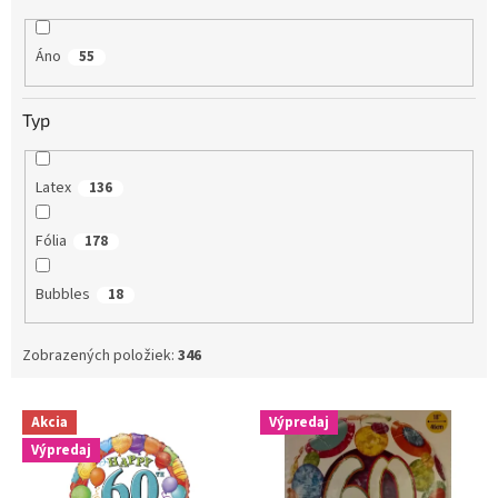
Áno
55
Typ
Latex
136
Fólia
178
Bubbles
18
Zobrazených položiek:
346
V
Akcia
Výpredaj
ý
Výpredaj
p
i