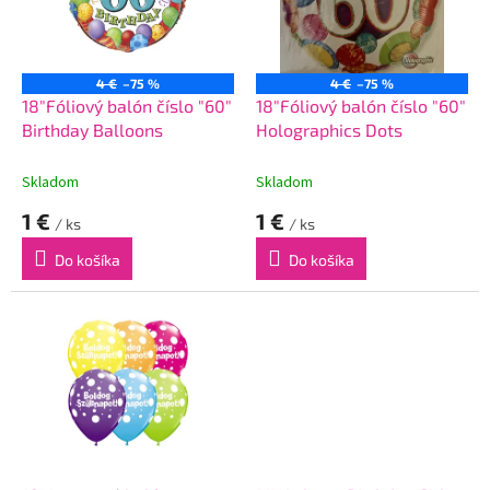
s
p
r
o
4 €
–75 %
4 €
–75 %
d
18"Fóliový balón číslo "60"
18"Fóliový balón číslo "60"
u
Birthday Balloons
Holographics Dots
k
t
Skladom
Skladom
o
1 €
1 €
v
/ ks
/ ks
Do košíka
Do košíka