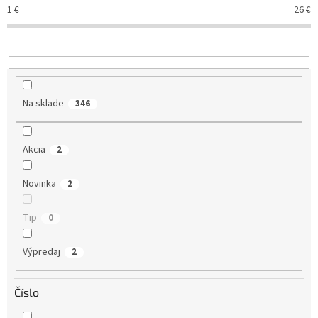
e
1
€
26
€
p
r
o
d
u
k
Na sklade
346
t
o
v
Akcia
2
Novinka
2
Tip
0
Výpredaj
2
Číslo