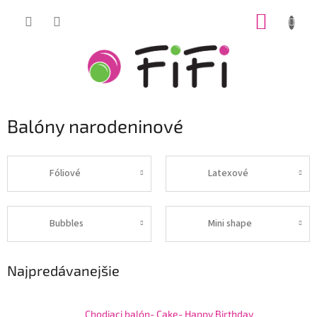
Prejsť
NÁKUP
na
obsah
KOŠÍK
Balóny narodeninové
Fóliové
Latexové
Bubbles
Mini shape
Najpredávanejšie
Chodiaci balón- Cake- Happy Birthday