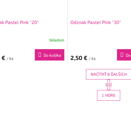
k Pastel Pink "20"
Odznak Pastel Pink "30"
Skladom
Do košíka
Do
0 €
2,50 €
/ ks
/ ks
NAČÍTAŤ 8 ĎALŠÍCH
S
1
2
O
t
r
v
HORE
á
l
n
á
k
d
o
a
v
c
a
i
n