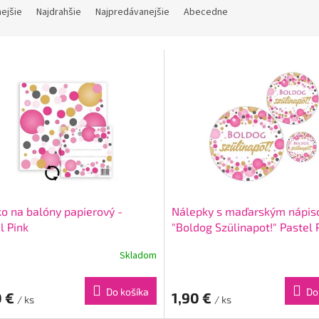
nejšie
Najdrahšie
Najpredávanejšie
Abecedne
ko na balóny papierový -
Nálepky s maďarským nápi
l Pink
"Boldog Szülinapot!" Pastel 
Skladom
Do košíka
Do
0 €
1,90 €
/ ks
/ ks