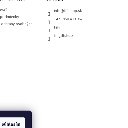
ovať
info
@
fifishop.sk
podmienky
+421 950 439 962
 ochrany osobných
FiFi
fifigiftshop
Súhlasím