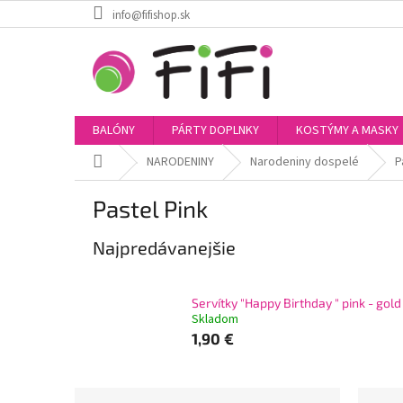
Prejsť
info@fifishop.sk
na
obsah
BALÓNY
PÁRTY DOPLNKY
KOSTÝMY A MASKY
Domov
NARODENINY
Narodeniny dospelé
P
Pastel Pink
Najpredávanejšie
Servítky "Happy Birthday " pink - gold
Skladom
1,90 €
B
R