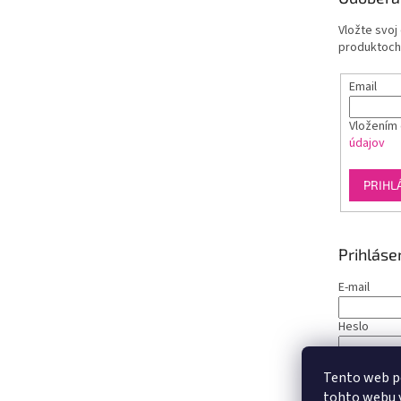
i
e
Vložte svoj
produktoch
Email
Vložením 
údajov
PRIHL
Prihláse
E-mail
Heslo
PRIHLÁS
Tento web p
tohto webu v
Nová regist