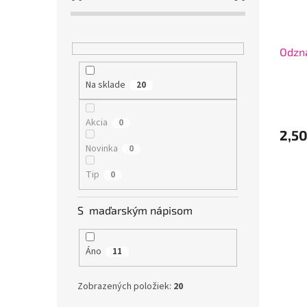
Odzna
Na sklade
20
Akcia
0
2,5
Novinka
0
Tip
0
S maďarským nápisom
Áno
11
Zobrazených položiek:
20