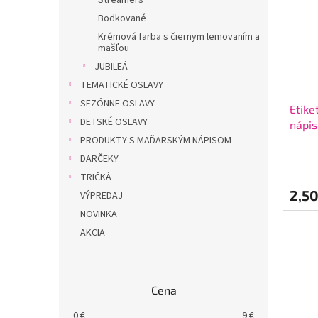
Streamers
Bodkované
Krémová farba s čiernym lemovaním a
mašľou
JUBILEÁ
TEMATICKÉ OSLAVY
SEZÓNNE OSLAVY
Etike
DETSKÉ OSLAVY
nápis
PRODUKTY S MAĎARSKÝM NÁPISOM
szüle
DARČEKY
TRIČKÁ
2,5
VÝPREDAJ
NOVINKA
AKCIA
Cena
0
€
9
€