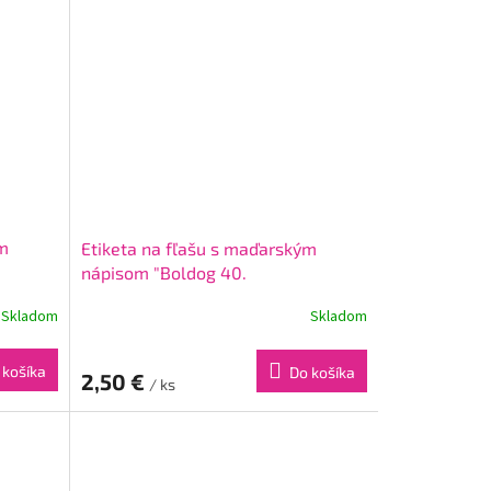
ým
Etiketa na fľašu s maďarským
nápisom "Boldog 40.
születésnapot!" Pastel Pink
Skladom
Skladom
 košíka
Do košíka
2,50 €
/ ks