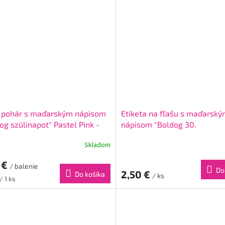
y pohár s maďarským nápisom
Etiketa na fľašu s maďarsk
og szülinapot" Pastel Pink -
nápisom "Boldog 30.
születésnapot!" Pastel Pink
Skladom
 €
/ balenie
Do
2,50 €
Do košíka
/ ks
ková
/ 1 ks