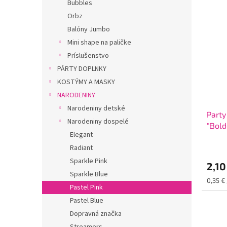
Bubbles
Orbz
Balóny Jumbo
Mini shape na paličke
Príslušenstvo
PÁRTY DOPLNKY
KOSTÝMY A MASKY
NARODENINY
Narodeniny detské
Part
Narodeniny dospelé
"Bold
Elegant
6ks
Radiant
Sparkle Pink
2,10
Sparkle Blue
Jednot
0,35 € 
Pastel Pink
cena:
Pastel Blue
Dopravná značka