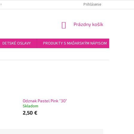
 OSOBNÝCH ÚDAJOV
KONTAKTY
Prihlásenie
NÁKUPNÝ
Prázdny košík
KOŠÍK
DETSKÉ OSLAVY
PRODUKTY S MAĎARSKÝM NÁPISOM
DARČEK
Odznak Pastel Pink "30"
Skladom
2,50 €