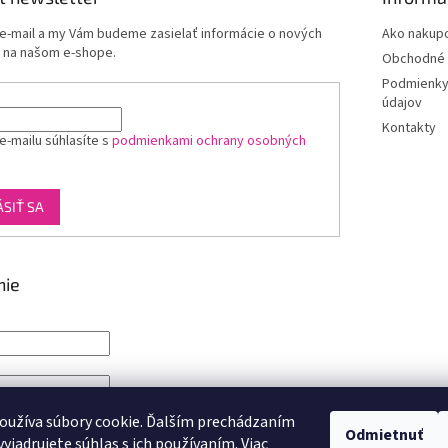
 e-mail a my Vám budeme zasielať informácie o nových
Ako nakup
 na našom e-shope.
Obchodné 
Podmienky
údajov
Kontakty
e-mailu súhlasíte s
podmienkami ochrany osobných
ÁSIŤ SA
nie
IŤ SA
oužíva súbory cookie. Ďalším prechádzaním
Odmietnuť
yjadrujete súhlas s ich používaním. Viac
rácia
Zabudnuté heslo