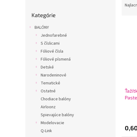
o
a
Najlac
Preskočiť
č
d
Kategórie
kategórie
n
e
ý
n
BALÓNY
V
p
i
Jednofarebné
ý
a
e
p
S číslicami
n
p
i
e
r
Fóliové čísla
s
l
o
Fóliové písmená
p
d
Detské
r
u
Narodeninové
o
k
Tematické
d
t
u
Ťažít
Ostatné
o
k
Paste
v
Chodiace balóny
t
Airloonz
o
Spievajúce balóny
v
Modelovacie
0,6
Q-Link