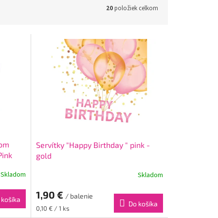
20
položiek celkom
som
Servítky "Happy Birthday " pink -
Pink
gold
Skladom
Skladom
1,90 €
/ balenie
 košíka
Do košíka
Jednotková
0,10 € / 1 ks
cena: