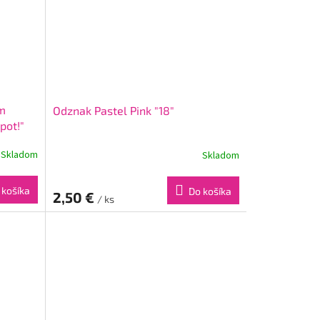
ým
Odznak Pastel Pink "18"
pot!"
Skladom
Skladom
 košíka
Do košíka
2,50 €
/ ks