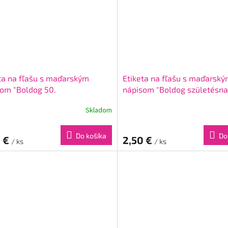
ta na fľašu s maďarským
Etiketa na fľašu s maďarsk
om "Boldog 50.
nápisom "Boldog születésna
tésnapot!" Pastel Pink
Pastel Pink
Skladom
Do košíka
Do
0 €
2,50 €
/ ks
/ ks