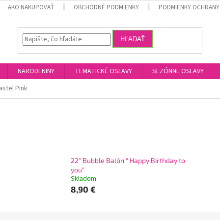
AKO NAKUPOVAŤ
OBCHODNÉ PODMIENKY
PODMIENKY OCHRANY
HĽADAŤ
NARODENINY
TEMATICKÉ OSLAVY
SEZÓNNE OSLAVY
astel Pink
22" Bubble Balón " Happy Birthday to
you"
Skladom
8,90 €