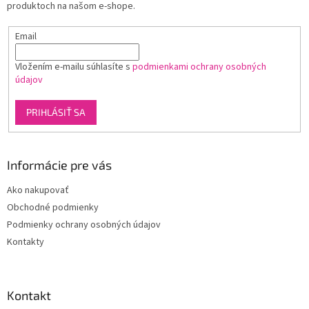
v
produktoch na našom e-shope.
e
k
y
Email
v
ý
p
Vložením e-mailu súhlasíte s
podmienkami ochrany osobných
i
údajov
s
u
PRIHLÁSIŤ SA
Informácie pre vás
Ako nakupovať
Obchodné podmienky
Podmienky ochrany osobných údajov
Kontakty
Kontakt