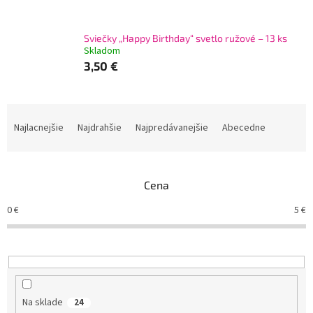
Sviečky „Happy Birthday“ svetlo ružové – 13 ks
Skladom
3,50 €
R
a
Najlacnejšie
Najdrahšie
Najpredávanejšie
Abecedne
d
e
n
Cena
i
e
0
€
5
€
p
r
o
d
u
k
Na sklade
24
t