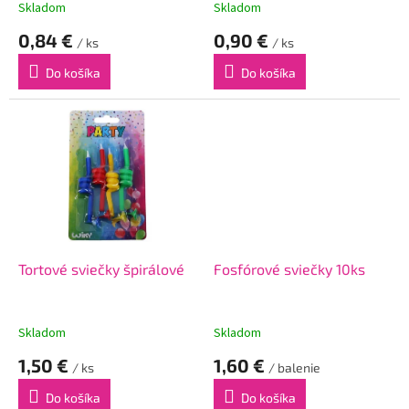
t
Skladom
Skladom
o
0,84 €
0,90 €
v
/ ks
/ ks
Do košíka
Do košíka
Tortové sviečky špirálové
Fosfórové sviečky 10ks
Skladom
Skladom
1,50 €
1,60 €
/ ks
/ balenie
Do košíka
Do košíka