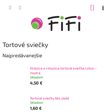
Prejsť
NÁKUP
na
obsah
KOŠÍK
Tortové sviečky
Najpredávanejšie
Hrajúca a rotujúca tortová sviečka Lotus –
modrá
Skladom
4,50 €
Tortové sviečky 6ks zlaté
Skladom
1,60 €