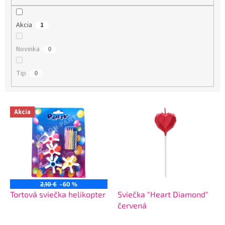
o
v
Akcia
1
Novinka
0
Tip
0
V
Akcia
ý
p
i
s
p
r
o
2,10 €
–60 %
d
Tortová sviečka helikopter
Sviečka "Heart Diamond"
u
červená
k