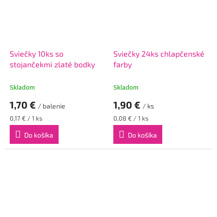
Sviečky 10ks so
Sviečky 24ks chlapčenské
stojančekmi zlaté bodky
farby
Skladom
Skladom
1,70 €
1,90 €
/ balenie
/ ks
Jednotková
Jednotková
0,17 € / 1 ks
0,08 € / 1 ks
cena:
cena:
Do košíka
Do košíka