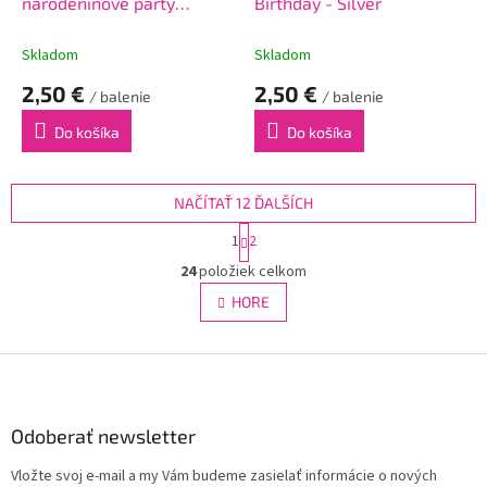
narodeninové párty
Birthday - Silver
magické sviečky – 12 ks
Skladom
Skladom
2,50 €
2,50 €
/ balenie
/ balenie
Do košíka
Do košíka
NAČÍTAŤ 12 ĎALŠÍCH
S
1
2
t
O
r
24
položiek celkom
v
á
l
HORE
n
á
k
d
o
v
Z
a
a
c
á
n
i
p
i
e
ä
Odoberať newsletter
e
p
t
r
Vložte svoj e-mail a my Vám budeme zasielať informácie o nových
i