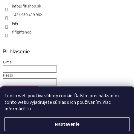
info
@
fifishop.sk
+421 950 439 962
FiFi
fifigiftshop
Prihlásenie
E-mail
Heslo
PRIHLÁSIŤ SA
Tento web používa súbory cookie. Ďalším prechádzaním
Nová registrácia
Zabudnuté heslo
tohto webu vyjadrujete súhlas s ich používaním. Viac
informácií
tu
.
Nastavenie
Vytvoril Shoptet