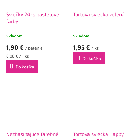
Sviečky 24ks pastelové
Tortová sviečka zelená
farby
Skladom
Skladom
1,90 €
1,95 €
/ balenie
/ ks
Jednotková
0,08 € / 1 ks
Do košíka
cena:
Do košíka
Nezhasínajúce farebné
Tortová sviečka Happy