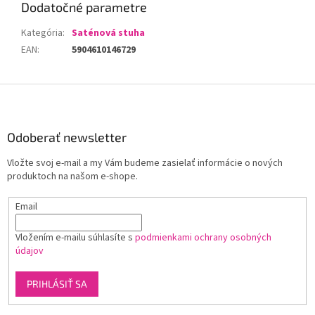
Dodatočné parametre
Kategória
:
Saténová stuha
EAN
:
5904610146729
Z
á
p
ä
Odoberať newsletter
t
Vložte svoj e-mail a my Vám budeme zasielať informácie o nových
i
produktoch na našom e-shope.
e
Email
Vložením e-mailu súhlasíte s
podmienkami ochrany osobných
údajov
PRIHLÁSIŤ SA