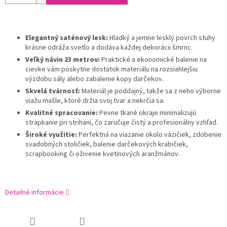
Elegantný saténový lesk:
Hladký a jemne lesklý povrch stuhy
krásne odráža svetlo a dodáva každej dekorácii šmrnc.
Veľký návin 23 metrov:
Praktické a ekonomické balenie na
cievke vám poskytne dostatok materiálu na rozsiahlejšiu
výzdobu sály alebo zabalenie kopy darčekov.
Skvelá tvárnosť:
Materiál je poddajný, takže sa z neho výborne
viažu mašle, ktoré držia svoj tvar a nekrčia sa.
Kvalitné spracovanie:
Pevne tkané okraje minimalizujú
strapkanie pri strihaní, čo zaručuje čistý a profesionálny vzhľad.
Široké využitie:
Perfektná na viazanie okolo vázičiek, zdobenie
svadobných stoličiek, balenie darčekových krabičiek,
scrapbooking či oživenie kvetinových aranžmánov.
Detailné informácie