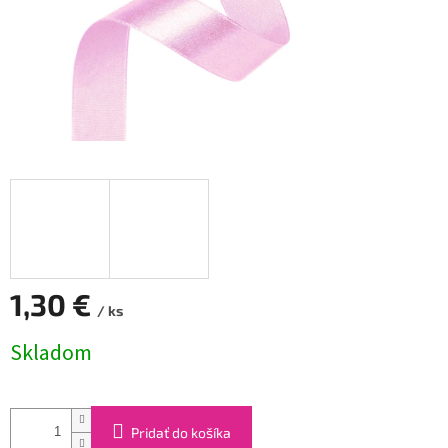
1,30 €
/ ks
Jednotková
Skladom
cena:
Pridať do košíka