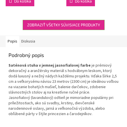
Do košíka
Do košíka
ZOBRAZIŤ VŠETKY SÚVISIACE PRODUKTY
Popis
Diskusia
Podrobný popis
Saténová stuha v jemnej jasnofialovej farbe
je prémiový
dekoračný a aranžérsky materiál s hodvábnym leskom, ktorý
dodá luxusný a nežný nádych každému projektu. Vďaka šírke 2,5
cm a veľkorysému návisu 23 metrov (2300 cm) je ideálnou voľbou
na viazanie bohatých mašieľ, balenie darčekov, zdobenie
slávnostných stolov aj na kreatívne ručné práce.
Jasnofialový (lavandulový) odtieň je mimoriadne populárny pri
príležitostiach, ako sú svadby, krstiny, dievčenské
narodeninové oslavy, jarná a veľkonočná výzdoba, alebo
obľúbené párty v štýle princezien a čarodejníkov.