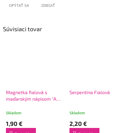
OPÝTAŤ SA
ZDIEĽAŤ
Súvisiaci tovar
Magnetka fialová s
Serpentína Fialová
maďarským nápisom "A
legjobb óvónéni"
Skladom
Skladom
1,90 €
2,20 €