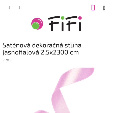
Prejsť
NÁKUP
na
obsah
KOŠÍK
Saténová dekoračná stuha
jasnofialová 2,5x2300 cm
51915