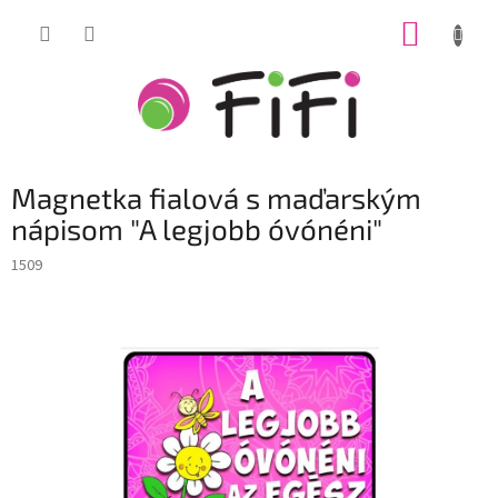
Prejsť
NÁKUP
na
obsah
KOŠÍK
Magnetka fialová s maďarským
nápisom "A legjobb óvónéni"
1509