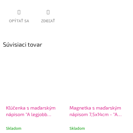
OPÝTAŤ SA
ZDIEĽAŤ
Súvisiaci tovar
Kľúčenka s maďarským
Magnetka s maďarským
nápisom "A legjobb
nápisom 7,5x14cm - "A
óvónéni"
legjobb óvónéni"
Skladom
Skladom