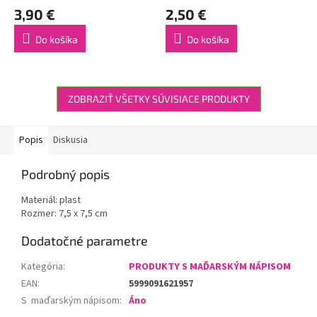
3,90 €
2,50 €
Do košíka
Do košíka
ZOBRAZIŤ VŠETKY SÚVISIACE PRODUKTY
Popis
Diskusia
Podrobný popis
Materiál: plast
Rozmer: 7,5 x 7,5 cm
Dodatočné parametre
Kategória
:
PRODUKTY S MAĎARSKÝM NÁPISOM
EAN
:
5999091621957
S maďarským nápisom
:
Áno