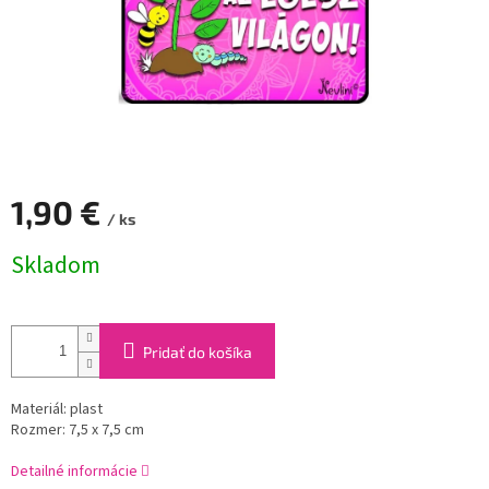
1,90 €
/ ks
Jednotková
Skladom
cena:
Pridať do košíka
Materiál: plast
Rozmer: 7,5 x 7,5 cm
Detailné informácie