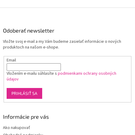
Z
á
p
ä
Odoberať newsletter
t
Vložte svoj e-mail a my Vám budeme zasielať informácie o nových
i
produktoch na našom e-shope.
e
Email
Vložením e-mailu súhlasíte s
podmienkami ochrany osobných
údajov
PRIHLÁSIŤ SA
Informácie pre vás
Ako nakupovať