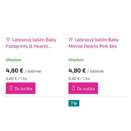
11" Latexový balón Baby
11" Latexový balón Baby
Footprints & Hearts
Minnie Hearts Pink 6ks
Assortment 6ks
Skladom
Skladom
4,80 €
4,80 €
/ balenie
/ balenie
Jednotková
Jednotková
0,80 € / 1 ks
0,80 € / 1 ks
cena:
cena:
Do košíka
Do košíka
Tip