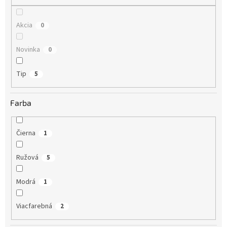
o
v
Akcia
0
Novinka
0
Tip
5
Farba
Čierna
1
Ružová
5
Modrá
1
Viacfarebná
2