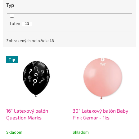
Typ
Latex
13
Zobrazených položiek:
13
V
Tip
ý
p
i
s
p
r
o
d
16" Latexový balón
30" Latexový balón Baby
u
Question Marks
Pink Gemar - 1ks
k
t
Skladom
Skladom
o