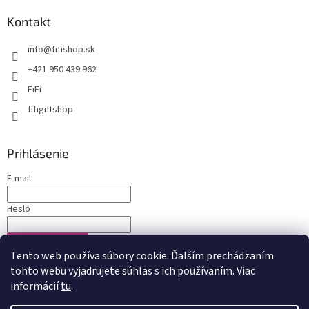
Kontakt
info
@
fifishop.sk
+421 950 439 962
FiFi
fifigiftshop
Prihlásenie
E-mail
Heslo
PRIHLÁSIŤ SA
Tento web používa súbory cookie. Ďalším prechádzaním
Nová registrácia
Zabudnuté heslo
tohto webu vyjadrujete súhlas s ich používaním. Viac
informácií
tu
.