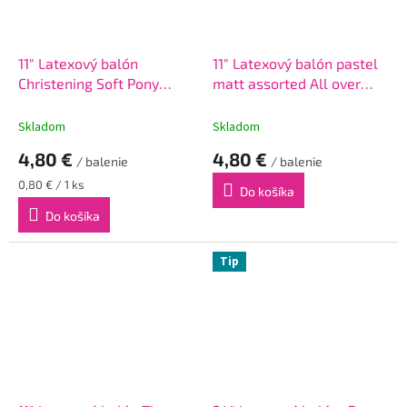
11" Latexový balón
11" Latexový balón pastel
Christening Soft Pony
matt assorted All over
Pearl Pink 6ks
question marks 6ks
Skladom
Skladom
4,80 €
4,80 €
/ balenie
/ balenie
Jednotková
0,80 € / 1 ks
Do košíka
cena:
Do košíka
Tip