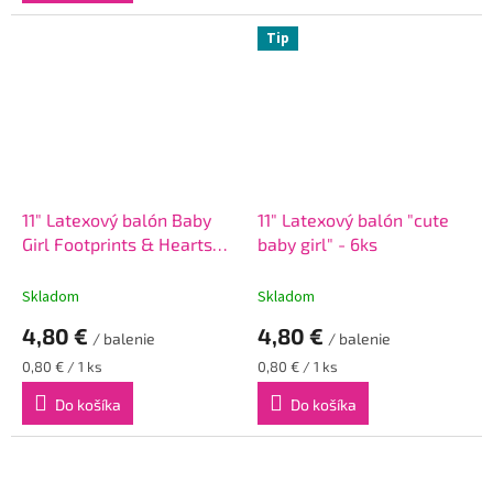
Tip
11" Latexový balón Baby
11" Latexový balón "cute
Girl Footprints & Hearts
baby girl" - 6ks
6ks
Skladom
Skladom
4,80 €
4,80 €
/ balenie
/ balenie
Jednotková
Jednotková
0,80 € / 1 ks
0,80 € / 1 ks
cena:
cena:
Do košíka
Do košíka