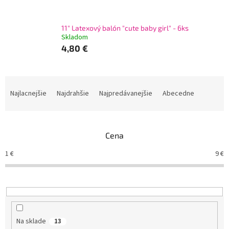
11" Latexový balón "cute baby girl" - 6ks
Skladom
4,80 €
R
a
Najlacnejšie
Najdrahšie
Najpredávanejšie
Abecedne
d
e
n
Cena
i
e
1
€
9
€
p
r
o
d
u
k
Na sklade
13
t