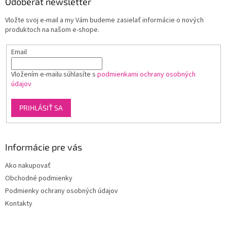
ä
Odoberať newsletter
e
p
t
r
Vložte svoj e-mail a my Vám budeme zasielať informácie o nových
i
v
produktoch na našom e-shope.
e
k
y
Email
v
ý
p
Vložením e-mailu súhlasíte s
podmienkami ochrany osobných
i
údajov
s
u
PRIHLÁSIŤ SA
Informácie pre vás
Ako nakupovať
Obchodné podmienky
Podmienky ochrany osobných údajov
Kontakty