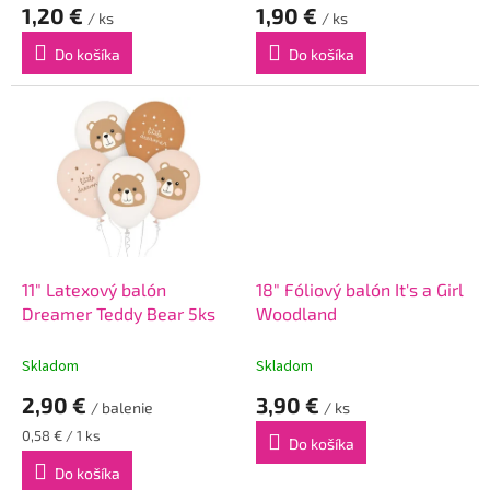
1,20 €
1,90 €
v
/ ks
/ ks
Do košíka
Do košíka
11" Latexový balón
18" Fóliový balón It's a Girl
Dreamer Teddy Bear 5ks
Woodland
Skladom
Skladom
2,90 €
3,90 €
/ balenie
/ ks
Jednotková
0,58 € / 1 ks
Do košíka
cena:
Do košíka