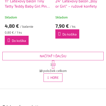
11" Latexový balón Tiny
24" Latexový balón „Boy
Tatty Teddy Baby Girl Pink
or Girl“ – ružové konfety
6ks
Skladom
Skladom
4,80 €
7,90 €
/ balenie
/ ks
Jednotková
0,80 € / 1 ks
Do košíka
cena:
Do košíka
NAČÍTAŤ 1 ĎALŠIU
S
1
2
t
O
r
13
položiek celkom
v
á
l
HORE
n
á
k
d
o
v
Z
a
a
c
á
n
i
p
i
e