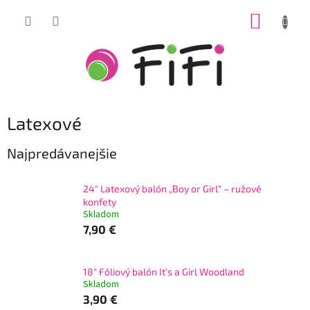
Prejsť
NÁKUP
na
obsah
KOŠÍK
Latexové
Najpredávanejšie
24" Latexový balón „Boy or Girl“ – ružové
konfety
Skladom
7,90 €
18" Fóliový balón It's a Girl Woodland
Skladom
3,90 €