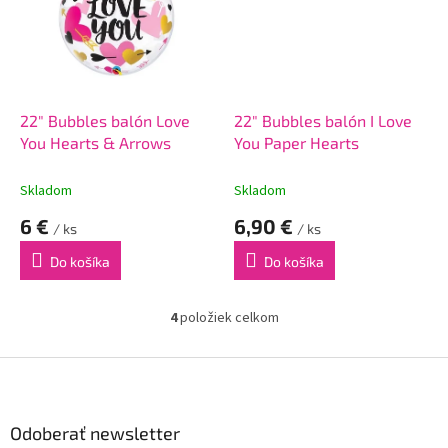
22" Bubbles balón Love
22" Bubbles balón I Love
You Hearts & Arrows
You Paper Hearts
Skladom
Skladom
6 €
6,90 €
/ ks
/ ks
Do košíka
Do košíka
4
položiek celkom
O
v
l
Z
á
á
d
p
a
ä
Odoberať newsletter
c