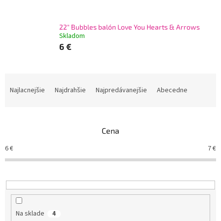
22" Bubbles balón Love You Hearts & Arrows
Skladom
6 €
R
a
Najlacnejšie
Najdrahšie
Najpredávanejšie
Abecedne
d
e
n
Cena
i
e
6
€
7
€
p
r
o
d
u
k
Na sklade
4
t