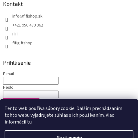
Kontakt
info
@
fifishop.sk
+421 950 439 962
FiFi
fifigiftshop
Prihlásenie
E-mail
Heslo
PRIHLÁSIŤ SA
Tento web používa súbory cookie. Ďalším prechádzaním
Nová registrácia
Zabudnuté heslo
tohto webu vyjadrujete súhlas s ich používaním. Viac
informácií
tu
.
Nastavenie