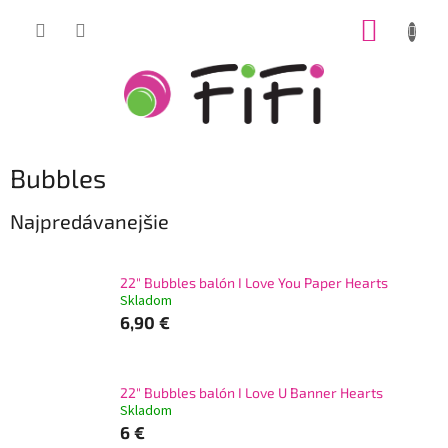
Prejsť
NÁKUP
na
obsah
KOŠÍK
Bubbles
Najpredávanejšie
22" Bubbles balón I Love You Paper Hearts
Skladom
6,90 €
22" Bubbles balón I Love U Banner Hearts
Skladom
6 €