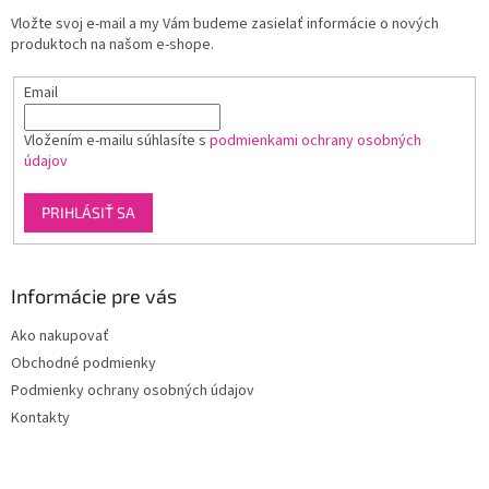
t
i
Vložte svoj e-mail a my Vám budeme zasielať informácie o nových
i
e
produktoch na našom e-shope.
p
e
r
Email
v
k
y
Vložením e-mailu súhlasíte s
podmienkami ochrany osobných
v
údajov
ý
p
PRIHLÁSIŤ SA
i
s
u
Informácie pre vás
Ako nakupovať
Obchodné podmienky
Podmienky ochrany osobných údajov
Kontakty