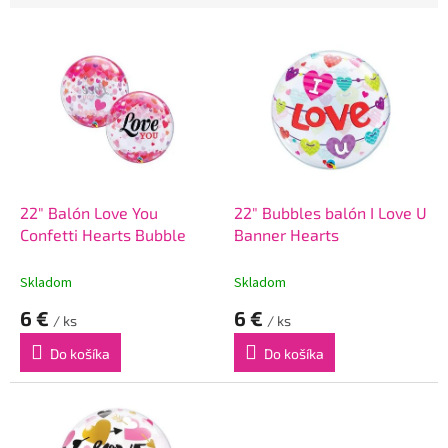
V
ý
p
i
s
p
r
o
d
22" Balón Love You
22" Bubbles balón I Love U
u
Confetti Hearts Bubble
Banner Hearts
k
t
Skladom
Skladom
o
6 €
6 €
v
/ ks
/ ks
Do košíka
Do košíka