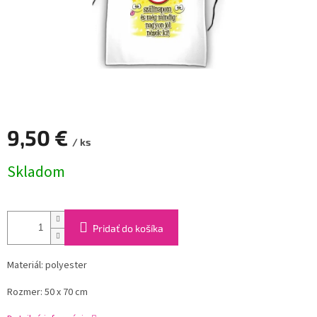
9,50 €
/ ks
Jednotková
Skladom
cena:
Pridať do košíka
Materiál: polyester
Rozmer: 50 x 70 cm