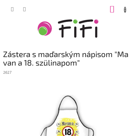
Prejsť
NÁKUP
na
obsah
KOŠÍK
Zástera s maďarským nápisom "Ma
van a 18. szülinapom"
2627