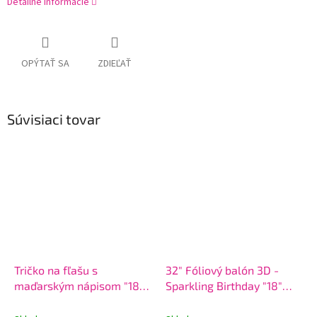
Detailné informácie
OPÝTAŤ SA
ZDIEĽAŤ
Súvisiaci tovar
Tričko na fľašu s
32" Fóliový balón 3D -
maďarským nápisom "18
Sparkling Birthday "18"
évembe került"
Pink