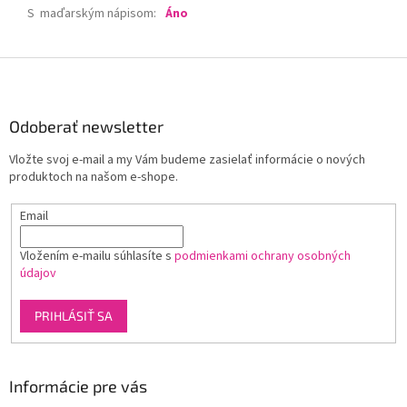
S maďarským nápisom
:
Áno
Z
á
p
ä
Odoberať newsletter
t
Vložte svoj e-mail a my Vám budeme zasielať informácie o nových
i
produktoch na našom e-shope.
e
Email
Vložením e-mailu súhlasíte s
podmienkami ochrany osobných
údajov
PRIHLÁSIŤ SA
Informácie pre vás