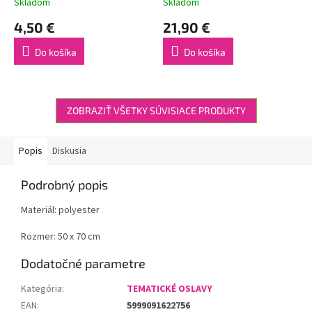
Skladom
Skladom
4,50 €
21,90 €
Do košíka
Do košíka
ZOBRAZIŤ VŠETKY SÚVISIACE PRODUKTY
Popis
Diskusia
Podrobný popis
Materiál: polyester
Rozmer: 50 x 70 cm
Dodatočné parametre
Kategória
:
TEMATICKÉ OSLAVY
EAN
:
5999091622756