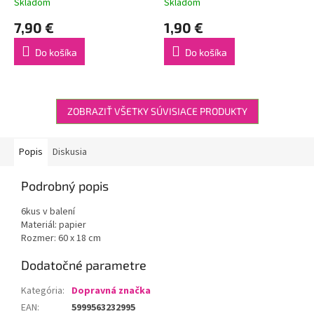
Skladom
Skladom
7,90 €
1,90 €
Do košíka
Do košíka
ZOBRAZIŤ VŠETKY SÚVISIACE PRODUKTY
Popis
Diskusia
Podrobný popis
6kus v balení
Materiál: papier
Rozmer: 60 x 18 cm
Dodatočné parametre
Kategória
:
Dopravná značka
EAN
:
5999563232995