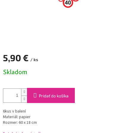
5,90 €
/ ks
Jednotková
Skladom
cena:
Pridať do košíka
6kus v balení
Materiál: papier
Rozmer: 60 x 18 cm