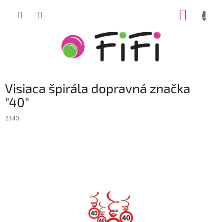
Prejsť
NÁKUP
na
obsah
KOŠÍK
Visiaca špirála dopravná značka
"40"
2340