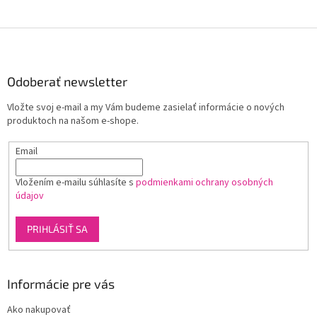
Z
á
p
ä
Odoberať newsletter
t
Vložte svoj e-mail a my Vám budeme zasielať informácie o nových
i
produktoch na našom e-shope.
e
Email
Vložením e-mailu súhlasíte s
podmienkami ochrany osobných
údajov
PRIHLÁSIŤ SA
Informácie pre vás
Ako nakupovať