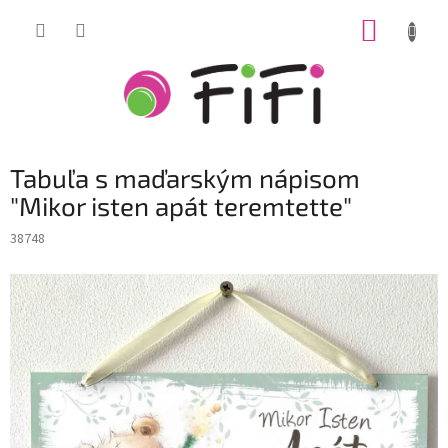
Prejsť
NÁKUP
na
obsah
KOŠÍK
Tabuľa s maďarským nápisom
"Mikor isten apát teremtette"
38748