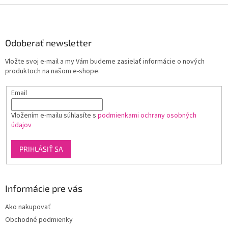
Z
á
p
ä
Odoberať newsletter
t
Vložte svoj e-mail a my Vám budeme zasielať informácie o nových
i
produktoch na našom e-shope.
e
Email
Vložením e-mailu súhlasíte s
podmienkami ochrany osobných
údajov
PRIHLÁSIŤ SA
Informácie pre vás
Ako nakupovať
Obchodné podmienky