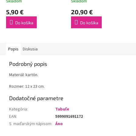
Skladom
Skladom
5,90 €
20,90 €
Do košíka
Do košíka
Popis
Diskusia
Podrobný popis
Materiál: kartón.
Rozmer: 12 x 23 cm.
Dodatočné parametre
Kategória
:
Tabuľe
EAN
:
5999091691172
S maďarským nápisom
:
Áno