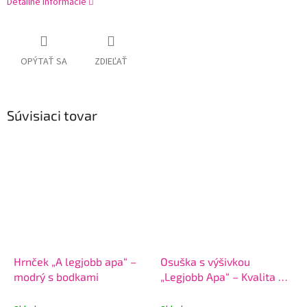
Detailné informácie
OPÝTAŤ SA
ZDIEĽAŤ
Súvisiaci tovar
Hrnček „A legjobb apa“ –
Osuška s výšivkou
modrý s bodkami
„Legjobb Apa“ – Kvalita a
srdce v jednom
(70x140cm)