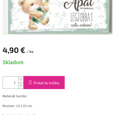
4,90 €
/ ks
Jednotková
Skladom
cena:
Pridať do košíka
Materiál: kartón.
Rozmer: 12 x 23 cm.