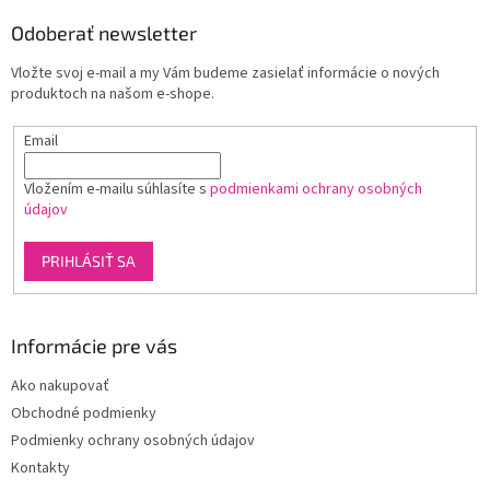
p
ä
Odoberať newsletter
t
Vložte svoj e-mail a my Vám budeme zasielať informácie o nových
i
produktoch na našom e-shope.
e
Email
Vložením e-mailu súhlasíte s
podmienkami ochrany osobných
údajov
PRIHLÁSIŤ SA
Informácie pre vás
Ako nakupovať
Obchodné podmienky
Podmienky ochrany osobných údajov
Kontakty