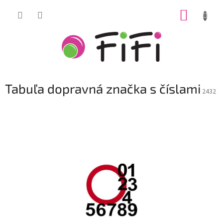
Prejsť
NÁKUP
na
obsah
KOŠÍK
Tabuľa dopravná značka s číslami
2432