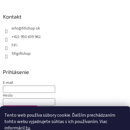
Kontakt
info
@
fifishop.sk
+421 950 439 962
FiFi
fifigiftshop
Prihlásenie
E-mail
Heslo
PRIHLÁSIŤ SA
Tento web používa súbory cookie. Ďalším prechádzaním
Nová registrácia
Zabudnuté heslo
tohto webu vyjadrujete súhlas s ich používaním. Viac
informácií
tu
.