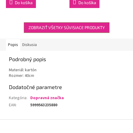
Do košíka
Do košíka
ZOBRAZIŤ VŠETKY SÚVISIACE PRODUKTY
Popis
Diskusia
Podrobný popis
Materiál: kartón
Rozmer: 40cm
Dodatočné parametre
Kategória
:
Dopravná značka
EAN
:
5999563235880
Z
á