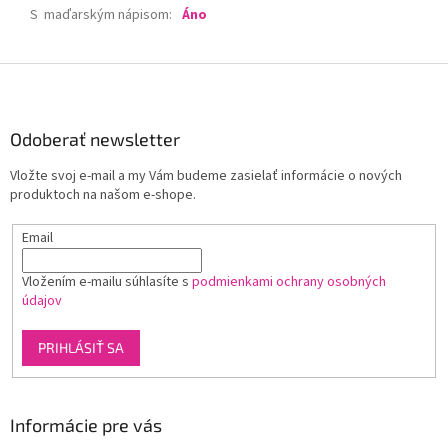
S maďarským nápisom
:
Áno
Z
á
p
ä
Odoberať newsletter
t
Vložte svoj e-mail a my Vám budeme zasielať informácie o nových
i
produktoch na našom e-shope.
e
Email
Vložením e-mailu súhlasíte s
podmienkami ochrany osobných
údajov
PRIHLÁSIŤ SA
Informácie pre vás