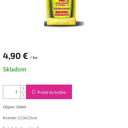
4,90 €
/ ks
Jednotková
Skladom
cena:
Pridať do košíka
Objem: 300ml
Rozmer: 17,5x7,5cm