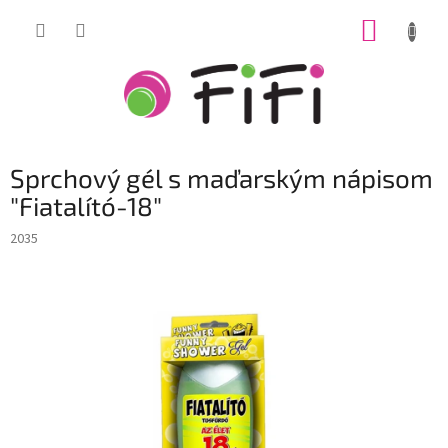
Prejsť
NÁKUP
na
obsah
KOŠÍK
Sprchový gél s maďarským nápisom
"Fiatalító-18"
2035