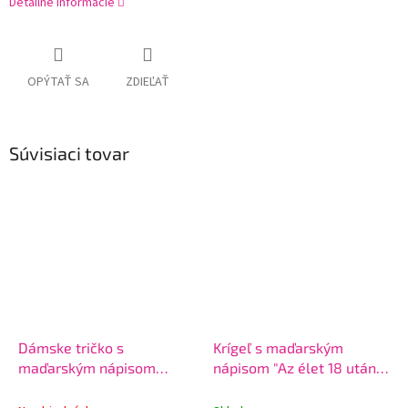
Detailné informácie
OPÝTAŤ SA
ZDIEĽAŤ
Súvisiaci tovar
Dámske tričko s
Krígeľ s maďarským
maďarským nápisom
nápisom "Az élet 18 után
"Limitált kiadás...18" -
kezdődik"
hb001