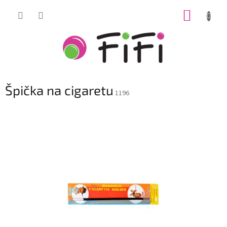
Prejsť
NÁKUP
na
obsah
KOŠÍK
Špička na cigaretu
1196