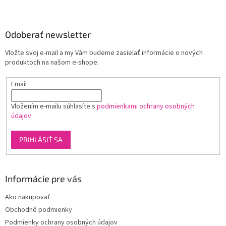
Z
á
p
ä
Odoberať newsletter
t
Vložte svoj e-mail a my Vám budeme zasielať informácie o nových
i
produktoch na našom e-shope.
e
Email
Vložením e-mailu súhlasíte s
podmienkami ochrany osobných
údajov
PRIHLÁSIŤ SA
Informácie pre vás
Ako nakupovať
Obchodné podmienky
Podmienky ochrany osobných údajov