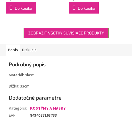
Do košíka
Do košíka
ZOBRAZIŤ VŠETKY SÚVISIACE PRODUKTY
Popis
Diskusia
Podrobný popis
Materiál: plast
Dlžka: 33cm
Dodatočné parametre
Kategória
:
KOSTÝMY A MASKY
EAN
:
8434077163733