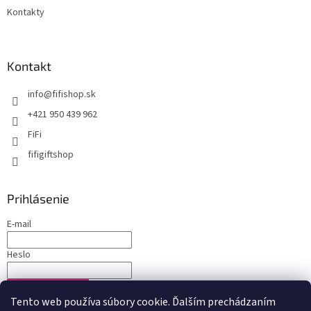
Kontakty
Kontakt
info
@
fifishop.sk
+421 950 439 962
FiFi
fifigiftshop
Prihlásenie
E-mail
Heslo
PRIHLÁSIŤ SA
Tento web používa súbory cookie. Ďalším prechádzaním
Nová registrácia
Zabudnuté heslo