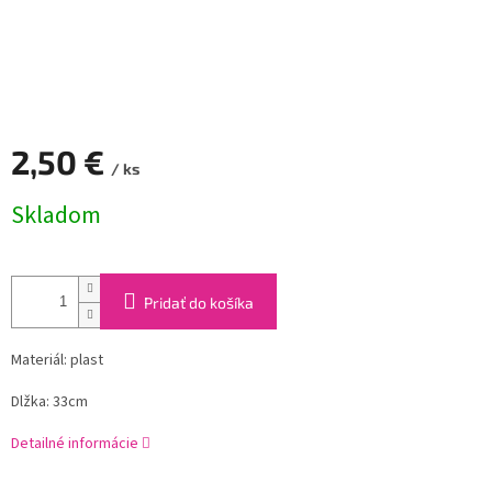
2,50 €
/ ks
Jednotková
Skladom
cena:
Pridať do košíka
Materiál: plast
Dlžka: 33cm
Detailné informácie