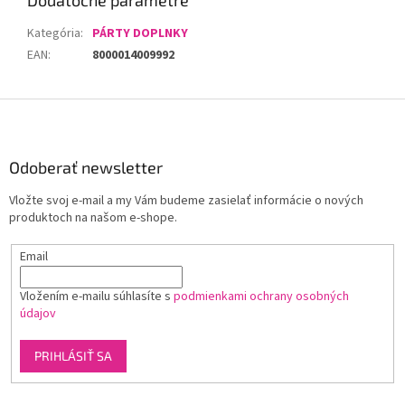
Kategória
:
PÁRTY DOPLNKY
EAN
:
8000014009992
Z
á
p
ä
Odoberať newsletter
t
Vložte svoj e-mail a my Vám budeme zasielať informácie o nových
i
produktoch na našom e-shope.
e
Email
Vložením e-mailu súhlasíte s
podmienkami ochrany osobných
údajov
PRIHLÁSIŤ SA