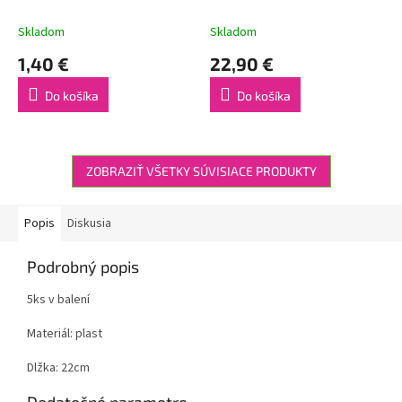
XXS
Skladom
Skladom
1,40 €
22,90 €
Do košíka
Do košíka
ZOBRAZIŤ VŠETKY SÚVISIACE PRODUKTY
Popis
Diskusia
Podrobný popis
5ks v balení
Materiál: plast
Dlžka: 22cm
Dodatočné parametre