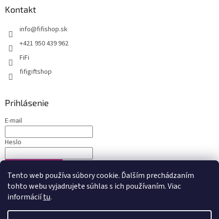
Kontakt
info
@
fifishop.sk
+421 950 439 962
FiFi
fifigiftshop
Prihlásenie
E-mail
Heslo
PRIHLÁSIŤ SA
Tento web používa súbory cookie. Ďalším prechádzaním
Nová registrácia
Zabudnuté heslo
tohto webu vyjadrujete súhlas s ich používaním. Viac
informácií
tu
.