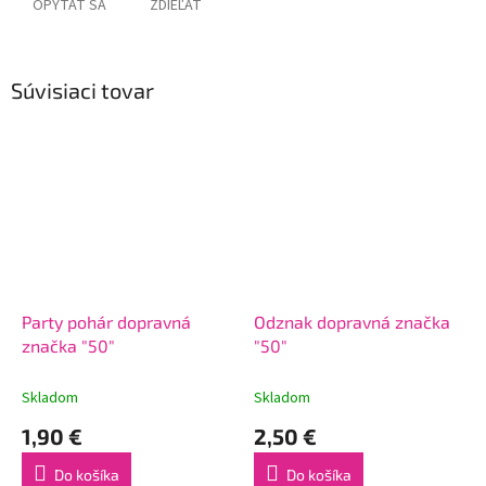
OPÝTAŤ SA
ZDIEĽAŤ
Súvisiaci tovar
Party pohár dopravná
Odznak dopravná značka
značka "50"
"50"
Skladom
Skladom
1,90 €
2,50 €
Do košíka
Do košíka