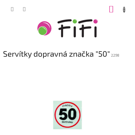
Prejsť
NÁKUP
na
obsah
KOŠÍK
Servítky dopravná značka "50"
2298