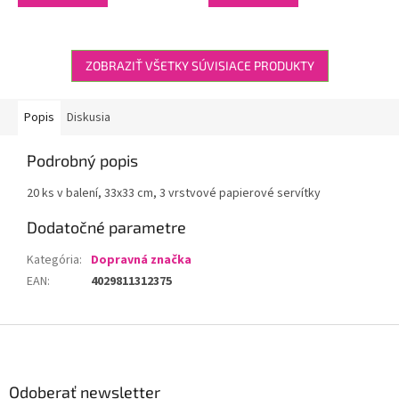
ZOBRAZIŤ VŠETKY SÚVISIACE PRODUKTY
Popis
Diskusia
Podrobný popis
20 ks v balení, 33x33 cm, 3 vrstvové papierové servítky
Dodatočné parametre
Kategória
:
Dopravná značka
EAN
:
4029811312375
Z
á
p
ä
Odoberať newsletter