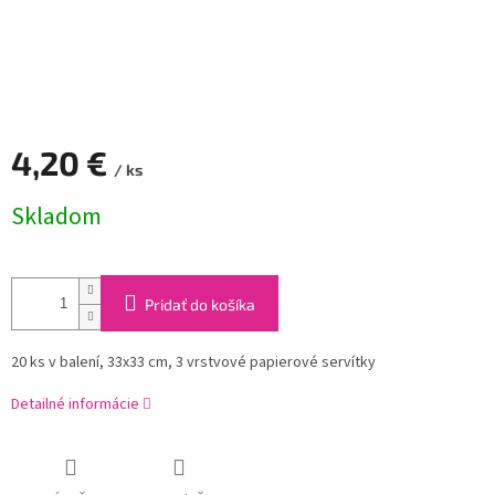
4,20 €
/ ks
Jednotková
Skladom
cena:
Pridať do košíka
20 ks v balení, 33x33 cm, 3 vrstvové papierové servítky
Detailné informácie