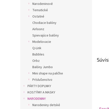
Narodeninové
Tematické
Ostatné
Chodiace balóny
Airloonz
Spievajúce balóny
Modelovacie
Q-Link
Bubbles
Súvis
Orbz
Balóny Jumbo
Mini shape na paličke
Príslušenstvo
PÁRTY DOPLNKY
KOSTÝMY A MASKY
NARODENINY
Narodeniny detské
Serví