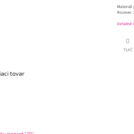
Materiál:
Rozmer: 1
Detailné 
TLAČ
iaci tovar
tky elegant "20"