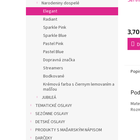
Narodeniny dospelé
Elegant
Radiant
Sparkle Pink
3,70
Sparkle Blue
Pastel Pink
D
Pastel Blue
Dopravná značka
Streamers
Popi
Bodkované
Krémová farba s čiernym lemovaním a
mašľou
Pod
JUBILEÁ
Mater
TEMATICKÉ OSLAVY
Rozm
SEZÓNNE OSLAVY
DETSKÉ OSLAVY
PRODUKTY S MAĎARSKÝM NÁPISOM
DARČEKY