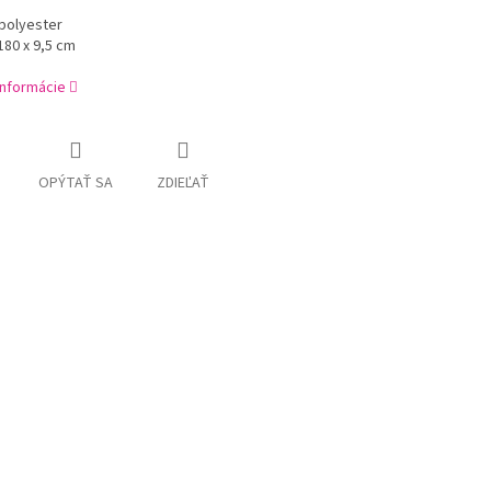
 polyester
80 x 9,5 cm
informácie
OPÝTAŤ SA
ZDIEĽAŤ