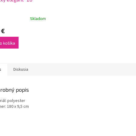
Skladom
 €
o košíka
s
Diskusia
robný popis
iál: polyester
er: 180 x 9,5 cm