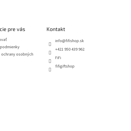
cie pre vás
Kontakt
ovať
info
@
fifishop.sk
podmienky
+421 950 439 962
 ochrany osobných
FiFi
fifigiftshop