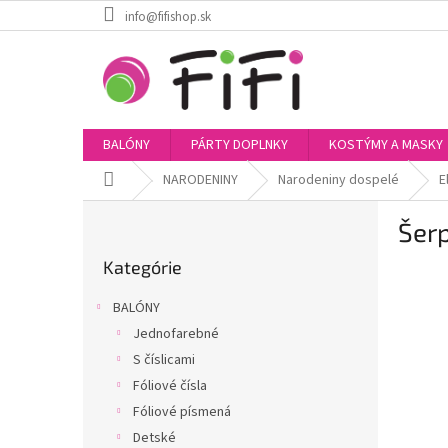
Prejsť
info@fifishop.sk
na
obsah
BALÓNY
PÁRTY DOPLNKY
KOSTÝMY A MASKY
Domov
NARODENINY
Narodeniny dospelé
E
B
Šerp
o
Preskočiť
č
Kategórie
kategórie
n
ý
BALÓNY
p
Jednofarebné
a
S číslicami
n
e
Fóliové čísla
l
Fóliové písmená
Detské