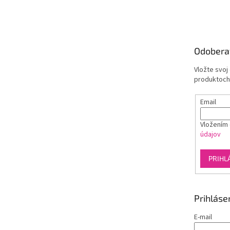
á
p
ä
t
Odobera
i
e
Vložte svoj
produktoch
Email
Vložením 
údajov
PRIHL
Prihláse
E-mail