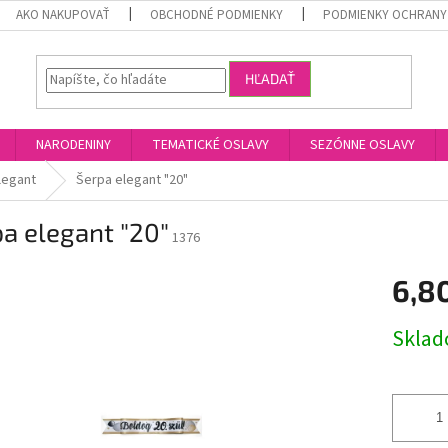
AKO NAKUPOVAŤ
OBCHODNÉ PODMIENKY
PODMIENKY OCHRANY
HĽADAŤ
NARODENINY
TEMATICKÉ OSLAVY
SEZÓNNE OSLAVY
legant
Šerpa elegant "20"
a elegant "20"
1376
6,8
Jednotk
Skla
cena: