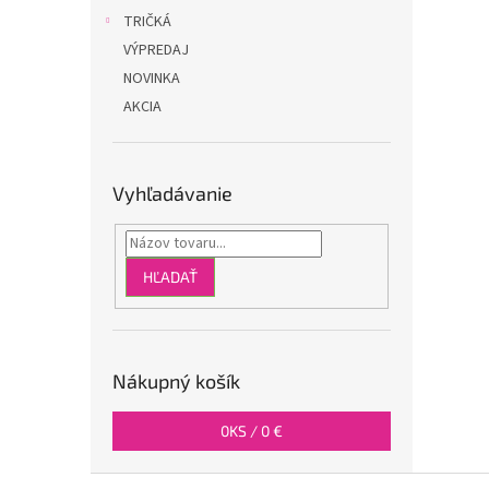
TRIČKÁ
VÝPREDAJ
NOVINKA
AKCIA
Vyhľadávanie
HĽADAŤ
Nákupný košík
0
KS /
0 €
Z