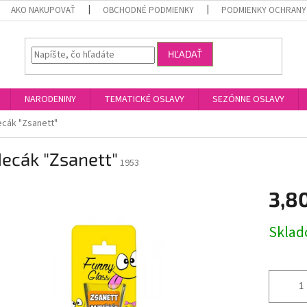
AKO NAKUPOVAŤ
OBCHODNÉ PODMIENKY
PODMIENKY OCHRANY
HĽADAŤ
NARODENINY
TEMATICKÉ OSLAVY
SEZÓNNE OSLAVY
ecák "Zsanett"
ecák "Zsanett"
1953
3,8
Jednotk
Skla
cena: