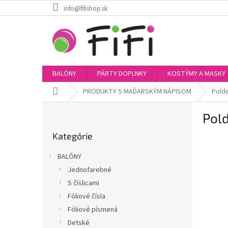
Prejsť
info@fifishop.sk
na
obsah
BALÓNY
PÁRTY DOPLNKY
KOSTÝMY A MASKY
Domov
PRODUKTY S MAĎARSKÝM NÁPISOM
Pold
B
Pold
o
Preskočiť
č
Kategórie
kategórie
n
ý
BALÓNY
p
Jednofarebné
a
S číslicami
n
e
Fóliové čísla
l
Fóliové písmená
Detské