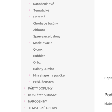
Narodeninové
Tematické
Ostatné
Chodiace balóny
Airloonz
Spievajúce balóny
Modelovacie
Q-Link
Bubbles
Orbz
Balóny Jumbo
Mini shape na paličke
Popi
Príslušenstvo
PÁRTY DOPLNKY
Pod
KOSTÝMY A MASKY
NARODENINY
Mater
TEMATICKÉ OSLAVY