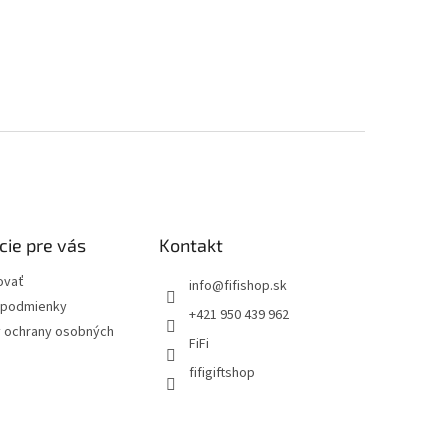
cie pre vás
Kontakt
ovať
info
@
fifishop.sk
podmienky
+421 950 439 962
 ochrany osobných
FiFi
fifigiftshop