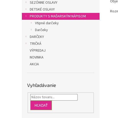
Obje
SEZÓNNE OSLAVY
DETSKÉ OSLAVY
Rozm
PRODUKTY S MAĎARSKÝM NÁPISOM
Vtipné darčeky
Darčeky
DARČEKY
TRIČKÁ
VÝPREDAJ
NOVINKA
AKCIA
Vyhľadávanie
HĽADAŤ