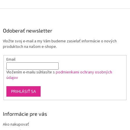
Z
á
p
ä
Odoberať newsletter
t
Vložte svoj e-mail a my Vám budeme zasielať informácie o nových
i
produktoch na našom e-shope.
e
Email
Vložením e-mailu súhlasíte s
podmienkami ochrany osobných
údajov
PRIHLÁSIŤ SA
Informácie pre vás
Ako nakupovať