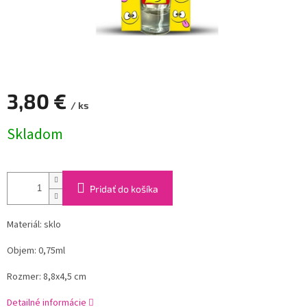
3,80 €
/ ks
Jednotková
Skladom
cena:
Pridať do košíka
Materiál: sklo
Objem: 0,75ml
Rozmer: 8,8x4,5 cm
Detailné informácie