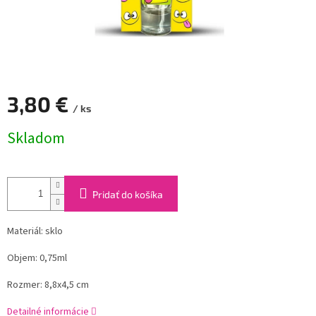
3,80 €
/ ks
Jednotková
Skladom
cena:
Pridať do košíka
Materiál: sklo
Objem: 0,75ml
Rozmer: 8,8x4,5 cm
Detailné informácie