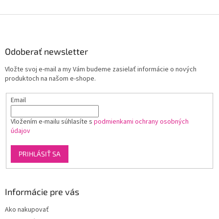
Z
á
p
ä
Odoberať newsletter
t
Vložte svoj e-mail a my Vám budeme zasielať informácie o nových
i
produktoch na našom e-shope.
e
Email
Vložením e-mailu súhlasíte s
podmienkami ochrany osobných
údajov
PRIHLÁSIŤ SA
Informácie pre vás
Ako nakupovať