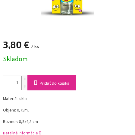
3,80 €
/ ks
Jednotková
Skladom
cena:
Pridať do košíka
Materiál: sklo
Objem: 0,75ml
Rozmer: 8,8x4,5 cm
Detailné informácie