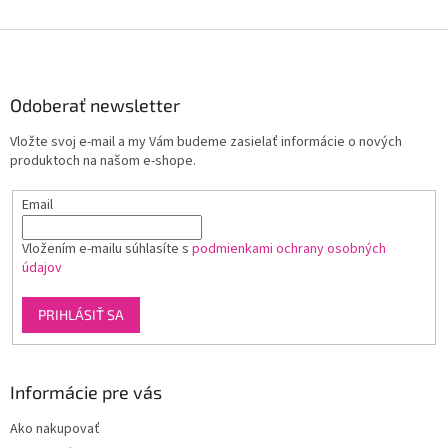
Z
á
p
ä
Odoberať newsletter
t
Vložte svoj e-mail a my Vám budeme zasielať informácie o nových
i
produktoch na našom e-shope.
e
Email
Vložením e-mailu súhlasíte s
podmienkami ochrany osobných
údajov
PRIHLÁSIŤ SA
Informácie pre vás
Ako nakupovať