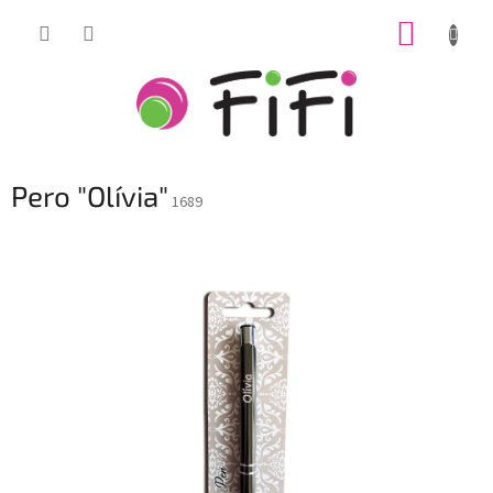
Prejsť
NÁKUP
na
obsah
KOŠÍK
Pero "Olívia"
1689