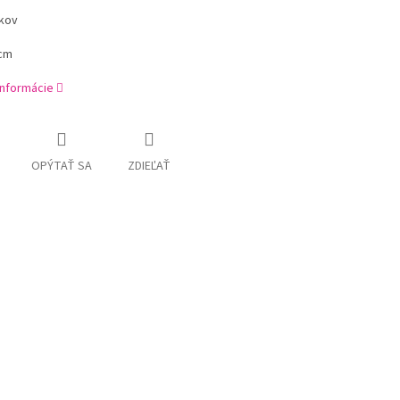
 kov
4cm
informácie
OPÝTAŤ SA
ZDIEĽAŤ