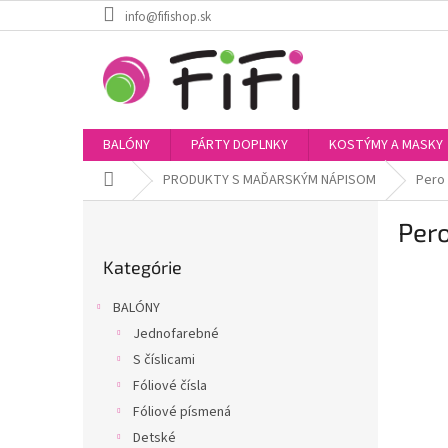
Prejsť
info@fifishop.sk
na
obsah
BALÓNY
PÁRTY DOPLNKY
KOSTÝMY A MASKY
Domov
PRODUKTY S MAĎARSKÝM NÁPISOM
Pero
B
Per
o
Preskočiť
č
Kategórie
kategórie
n
ý
BALÓNY
p
Jednofarebné
a
S číslicami
n
e
Fóliové čísla
l
Fóliové písmená
Detské