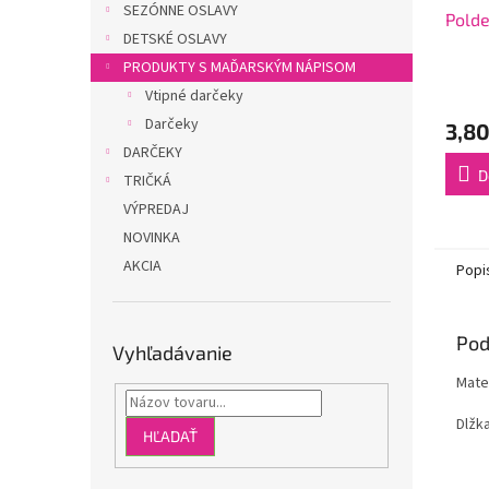
SEZÓNNE OSLAVY
Polde
DETSKÉ OSLAVY
PRODUKTY S MAĎARSKÝM NÁPISOM
Vtipné darčeky
Darčeky
3,80
DARČEKY
D
TRIČKÁ
VÝPREDAJ
NOVINKA
AKCIA
Popi
Pod
Vyhľadávanie
Mater
Dlžk
HĽADAŤ