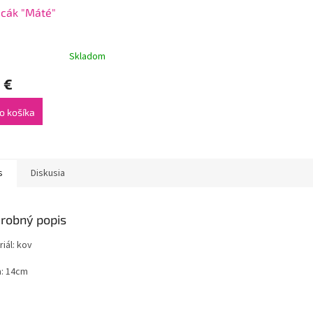
cák "Máté"
Skladom
 €
o košíka
s
Diskusia
robný popis
iál: kov
a: 14cm