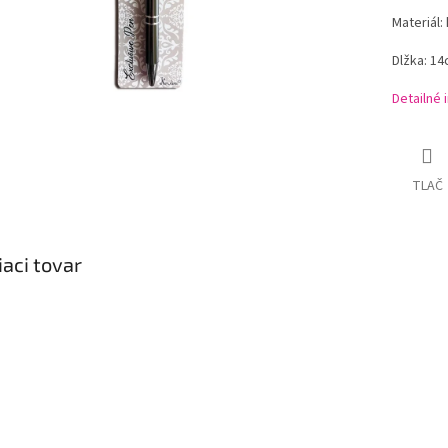
Materiál:
Dlžka: 1
Detailné 
TLAČ
iaci tovar