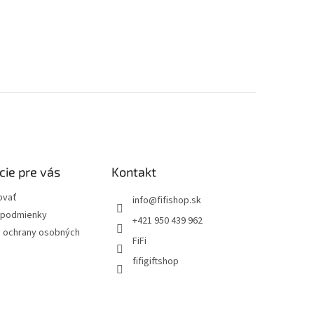
cie pre vás
Kontakt
ovať
info
@
fifishop.sk
podmienky
+421 950 439 962
 ochrany osobných
FiFi
fifigiftshop