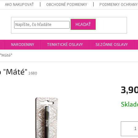
AKO NAKUPOVAŤ
OBCHODNÉ PODMIENKY
PODMIENKY OCHRANY
HĽADAŤ
NARODENINY
TEMATICKÉ OSLAVY
SEZÓNNE OSLAVY
 "Máté"
o "Máté"
1680
3,9
Jednotk
Skla
cena: