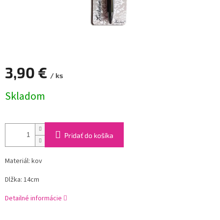
3,90 €
/ ks
Jednotková
Skladom
cena:
Pridať do košíka
Materiál: kov
Dlžka: 14cm
Detailné informácie