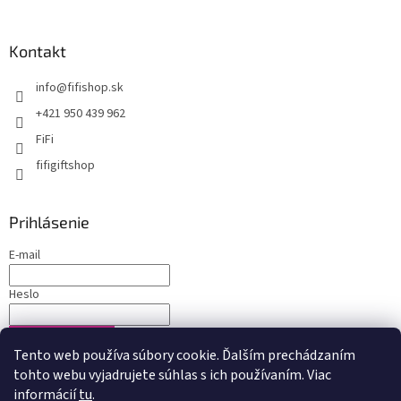
Kontakt
info
@
fifishop.sk
+421 950 439 962
FiFi
fifigiftshop
Prihlásenie
E-mail
Heslo
PRIHLÁSIŤ SA
Tento web používa súbory cookie. Ďalším prechádzaním
Nová registrácia
Zabudnuté heslo
tohto webu vyjadrujete súhlas s ich používaním. Viac
informácií
tu
.