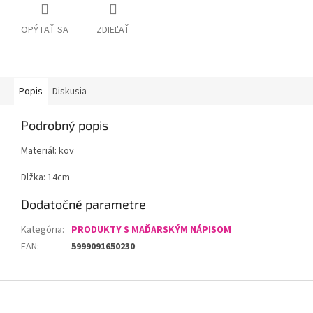
OPÝTAŤ SA
ZDIEĽAŤ
Popis
Diskusia
Podrobný popis
Materiál: kov
Dlžka: 14cm
Dodatočné parametre
Kategória
:
PRODUKTY S MAĎARSKÝM NÁPISOM
EAN
:
5999091650230
Z
á