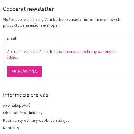
p
ä
Odoberať newsletter
t
Vložte svoj e-mail a my Vám budeme zasielať informácie o nových
i
produktoch na našom e-shope.
e
Email
Vložením e-mailu súhlasíte s
podmienkami ochrany osobných
údajov
PRIHLÁSIŤ SA
Informácie pre vás
Ako nakupovať
Obchodné podmienky
Podmienky ochrany osobných údajov
Kontakty