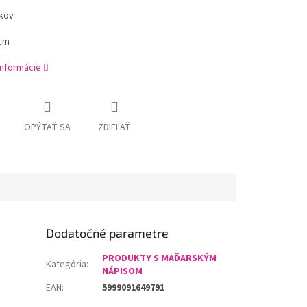
 kov
4cm
informácie
OPÝTAŤ SA
ZDIEĽAŤ
Dodatočné parametre
PRODUKTY S MAĎARSKÝM
Kategória
:
NÁPISOM
EAN
:
5999091649791