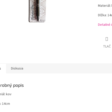
Materiál:
Dlžka: 1
Detailné 
TLAČ
s
Diskusia
robný popis
iál: kov
a: 14cm