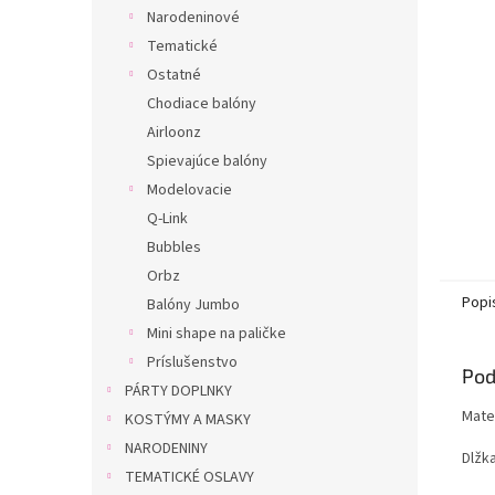
Narodeninové
Tematické
Ostatné
Chodiace balóny
Airloonz
Spievajúce balóny
Modelovacie
Q-Link
Bubbles
Orbz
Popi
Balóny Jumbo
Mini shape na paličke
Príslušenstvo
Pod
PÁRTY DOPLNKY
Mater
KOSTÝMY A MASKY
NARODENINY
Dlžk
TEMATICKÉ OSLAVY