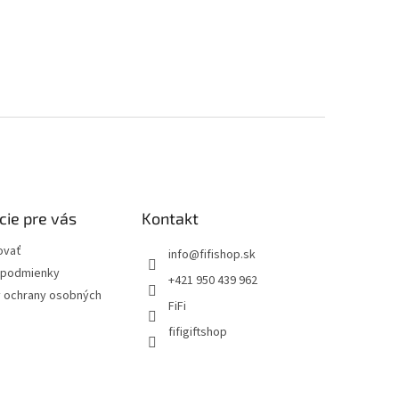
cie pre vás
Kontakt
ovať
info
@
fifishop.sk
podmienky
+421 950 439 962
 ochrany osobných
FiFi
fifigiftshop