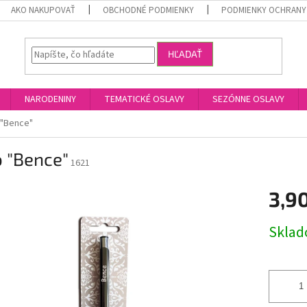
AKO NAKUPOVAŤ
OBCHODNÉ PODMIENKY
PODMIENKY OCHRANY
HĽADAŤ
NARODENINY
TEMATICKÉ OSLAVY
SEZÓNNE OSLAVY
 "Bence"
 "Bence"
1621
3,9
Jednotk
Skla
cena: