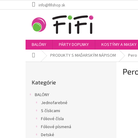
Prejsť
info@fifishop.sk
na
obsah
BALÓNY
PÁRTY DOPLNKY
KOSTÝMY A MASKY
Domov
PRODUKTY S MAĎARSKÝM NÁPISOM
Pero
B
Pero
o
Preskočiť
č
Kategórie
kategórie
n
ý
BALÓNY
p
Jednofarebné
a
S číslicami
n
e
Fóliové čísla
l
Fóliové písmená
Detské