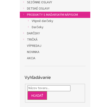
SEZÓNNE OSLAVY
DETSKÉ OSLAVY
PRODUKTY S MAĎARSKÝM NÁPISOM
Vtipné darčeky
Darčeky
DARČEKY
TRIČKÁ
VÝPREDAJ
NOVINKA
AKCIA
Vyhľadávanie
HĽADAŤ