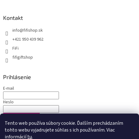
Kontakt
info
@
fifishop.sk
+421 950 439 962
FiFi
fifigiftshop
Prihlásenie
E-mail
Heslo
PRIHLÁSIŤ SA
Tento web používa súbory cookie. Ďalším prechádzaním
Nová registrácia
Zabudnuté heslo
tohto webu vyjadrujete súhlas s ich používaním. Viac
informácií
tu
.