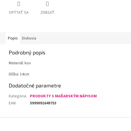
OPÝTAŤ SA
ZDIEĽAŤ
Popis
Diskusia
Podrobný popis
Materiál: kov
Dlžka: 14cm
Dodatočné parametre
Kategória
:
PRODUKTY S MAĎARSKÝM NÁPISOM
EAN
:
5999091649753
Z
á