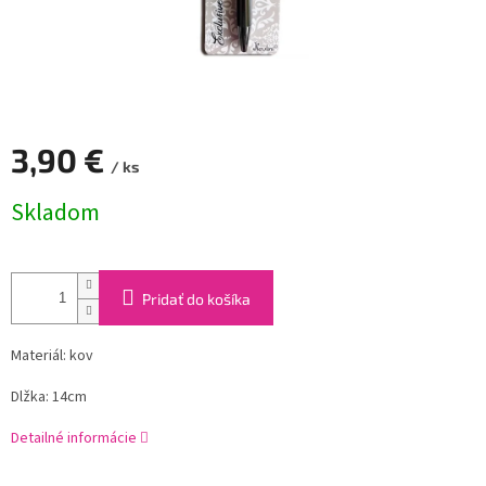
3,90 €
/ ks
Jednotková
Skladom
cena:
Pridať do košíka
Materiál: kov
Dlžka: 14cm
Detailné informácie