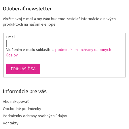
p
ä
Odoberať newsletter
t
Vložte svoj e-mail a my Vám budeme zasielať informácie o nových
i
produktoch na našom e-shope.
e
Email
Vložením e-mailu súhlasíte s
podmienkami ochrany osobných
údajov
PRIHLÁSIŤ SA
Informácie pre vás
Ako nakupovať
Obchodné podmienky
Podmienky ochrany osobných údajov
Kontakty