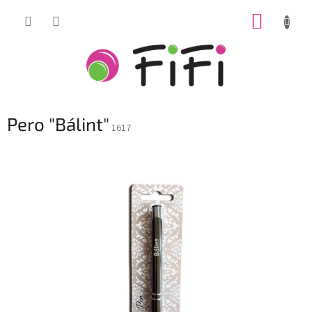
Prejsť
NÁKUP
na
obsah
KOŠÍK
Pero "Bálint"
1617