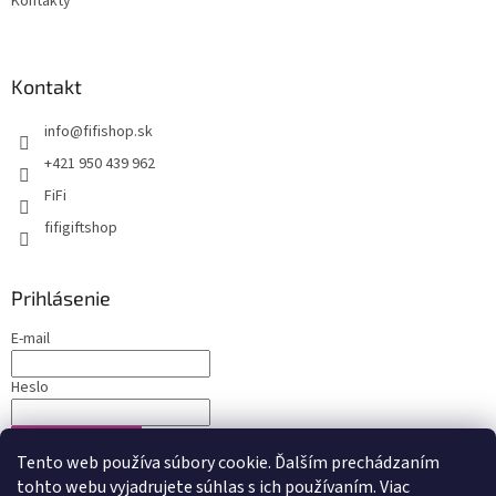
Kontakty
Kontakt
info
@
fifishop.sk
+421 950 439 962
FiFi
fifigiftshop
Prihlásenie
E-mail
Heslo
PRIHLÁSIŤ SA
Tento web používa súbory cookie. Ďalším prechádzaním
Nová registrácia
Zabudnuté heslo
tohto webu vyjadrujete súhlas s ich používaním. Viac