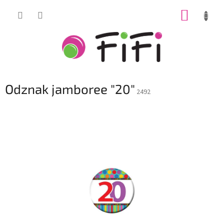
Prejsť
NÁKUP
na
obsah
KOŠÍK
Odznak jamboree "20"
2492