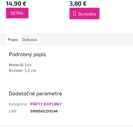
14,90 €
3,80 €
DETAIL
Do košíka
Popis
Diskusia
Podrobný popis
Materiál: kov
Rozmer: 5,5 cm
Dodatočné parametre
Kategória
:
PÁRTY DOPLNKY
EAN
:
5999563230144
Z