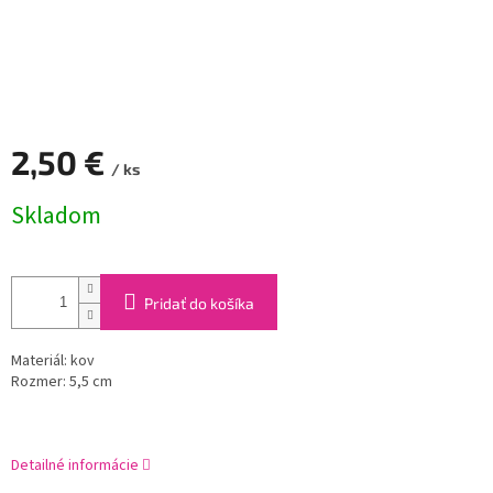
2,50 €
/ ks
Jednotková
Skladom
cena:
Pridať do košíka
Materiál: kov
Rozmer: 5,5 cm
Detailné informácie