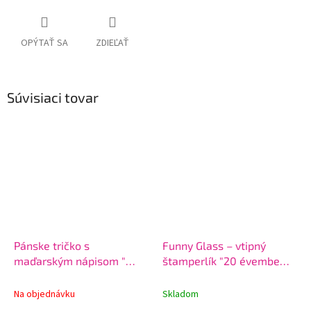
OPÝTAŤ SA
ZDIEĽAŤ
Súvisiaci tovar
Pánske tričko s
Funny Glass – vtipný
maďarským nápisom "
štamperlík "20 évembe
Prémium minőség...2004"
került"
Na objednávku
Skladom