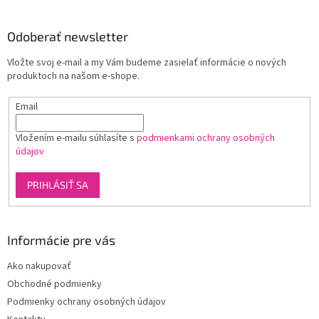
á
p
ä
Odoberať newsletter
t
Vložte svoj e-mail a my Vám budeme zasielať informácie o nových
i
produktoch na našom e-shope.
e
Email
Vložením e-mailu súhlasíte s
podmienkami ochrany osobných
údajov
PRIHLÁSIŤ SA
Informácie pre vás
Ako nakupovať
Obchodné podmienky
Podmienky ochrany osobných údajov