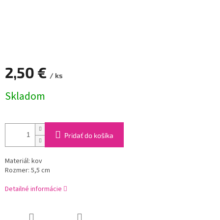
2,50 €
/ ks
Jednotková
Skladom
cena:
Pridať do košíka
Materiál: kov
Rozmer: 5,5 cm
Detailné informácie