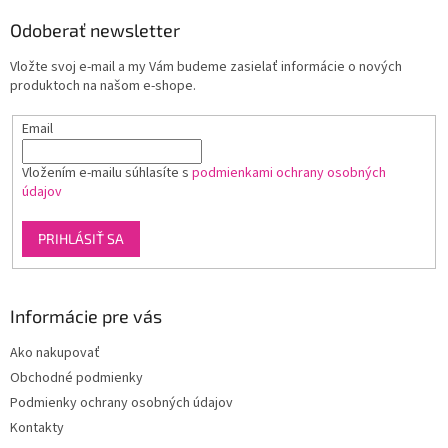
p
ä
Odoberať newsletter
t
Vložte svoj e-mail a my Vám budeme zasielať informácie o nových
i
produktoch na našom e-shope.
e
Email
Vložením e-mailu súhlasíte s
podmienkami ochrany osobných
údajov
PRIHLÁSIŤ SA
Informácie pre vás
Ako nakupovať
Obchodné podmienky
Podmienky ochrany osobných údajov
Kontakty