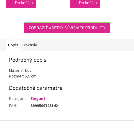
Do košíka
Do košíka
ZOBRAZIŤ VŠETKY SÚVISIACE PRODUKTY
Popis
Diskusia
Podrobný popis
Materiál: kov
Rozmer: 5,5 cm
Dodatočné parametre
Kategória
:
Elegant
EAN
:
5999566725142
Z
á