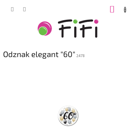
Prejsť
NÁKUP
na
obsah
KOŠÍK
Odznak elegant "60"
2478