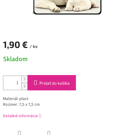
1,90 €
/ ks
Jednotková
Skladom
cena:
Pridať do košíka
Materiál: plast
Rozmer: 7,5 x 7,5 cm
Detailné informácie