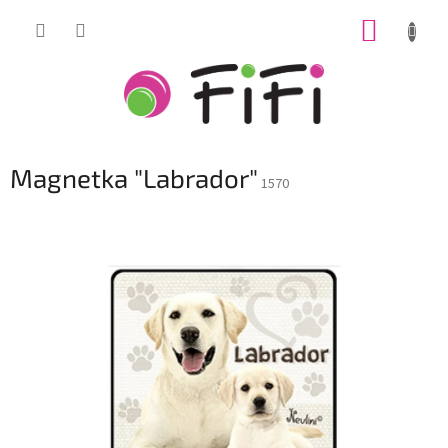
Prejsť
NÁKUP
na
obsah
KOŠÍK
Magnetka "Labrador"
1570