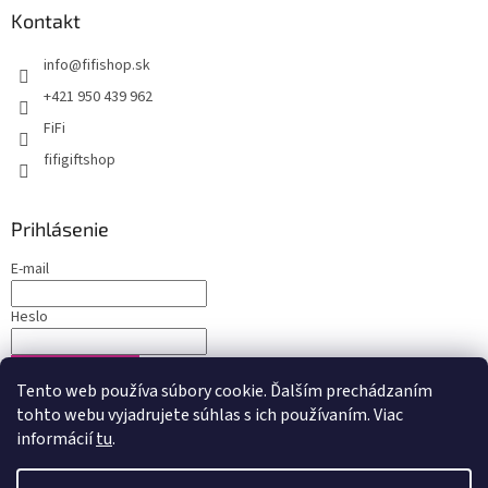
Kontakt
info
@
fifishop.sk
+421 950 439 962
FiFi
fifigiftshop
Prihlásenie
E-mail
Heslo
PRIHLÁSIŤ SA
Tento web používa súbory cookie. Ďalším prechádzaním
Nová registrácia
Zabudnuté heslo
tohto webu vyjadrujete súhlas s ich používaním. Viac
informácií
tu
.