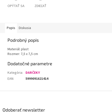
OPÝTAŤ SA
ZDIEĽAŤ
Popis
Diskusia
Podrobný popis
Materiál: plast
Rozmer: 7,5 x 7,5 cm
Dodatočné parametre
Kategória
:
DARČEKY
EAN
:
5999091621414
Z
á
p
ä
Odoberať newsletter