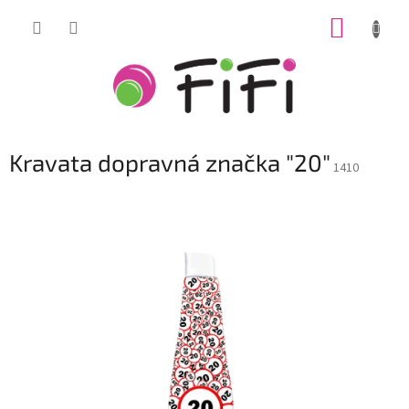
Prejsť
NÁKUP
na
obsah
KOŠÍK
Kravata dopravná značka "20"
1410