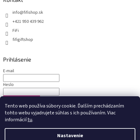
info
@
fifishop.sk
+421 950 439 962
FiFi
fifigiftshop
Prihlásenie
E-mail
Heslo
PRIHLÁSIŤ SA
Tento web používa súbory cookie. Ďalším prechádzaním
Nová registrácia
Zabudnuté heslo
tohto webu vyjadrujete súhlas s ich používaním. Viac
informácií
tu
.
Nastavenie
Vytvoril Shoptet