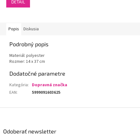
DETAIL
Popis
Diskusia
Podrobný popis
Materiál: polyester
Rozmer: 14 x 37 cm
Dodatočné parametre
Kategória
:
Dopravná značka
EAN
:
5999091603625
Z
á
p
ä
Odoberať newsletter
t