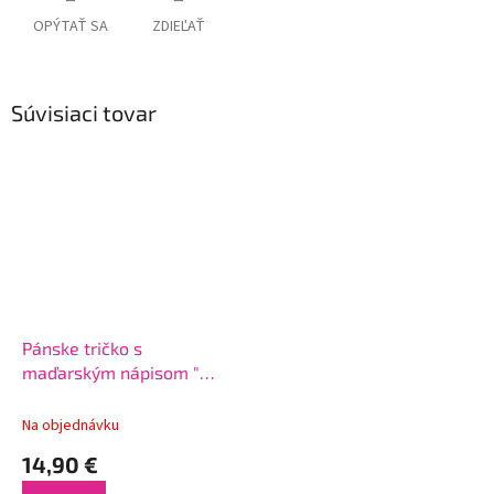
OPÝTAŤ SA
ZDIEĽAŤ
Súvisiaci tovar
Pánske tričko s
maďarským nápisom "
Prémium minőség...2004"
Na objednávku
14,90 €