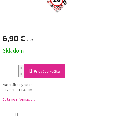
6,90 €
/ ks
Jednotková
Skladom
cena:
Pridať do košíka
Materiál: polyester
Rozmer: 14 x 37 cm
Detailné informácie