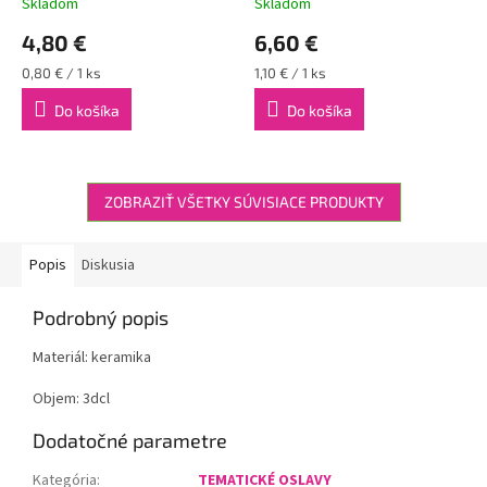
Skladom
Skladom
4,80 €
6,60 €
Jednotková
Jednotková
0,80 € / 1 ks
1,10 € / 1 ks
cena:
cena:
Do košíka
Do košíka
ZOBRAZIŤ VŠETKY SÚVISIACE PRODUKTY
Popis
Diskusia
Podrobný popis
Materiál: keramika
Objem: 3dcl
Dodatočné parametre
Kategória
:
TEMATICKÉ OSLAVY