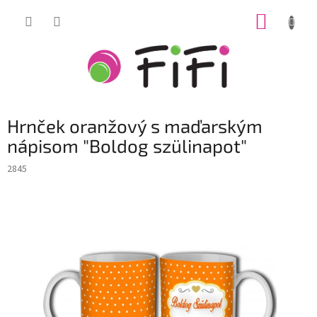
Prejsť
NÁKUP
na
obsah
KOŠÍK
Hrnček oranžový s maďarským
nápisom "Boldog szülinapot"
2845