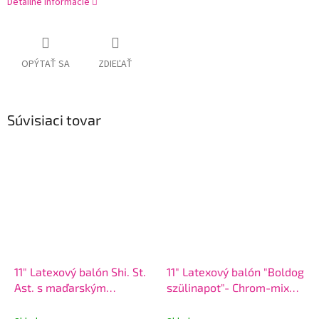
Detailné informácie
OPÝTAŤ SA
ZDIEĽAŤ
Súvisiaci tovar
11" Latexový balón Shi. St.
11" Latexový balón "Boldog
Ast. s maďarským
szülinapot"- Chrom-mix
nápisom "Boldog 10.
colors 6 ks
szülinapot" 6ks