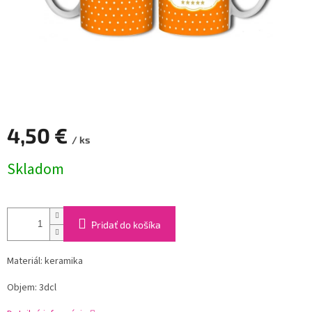
4,50 €
/ ks
Jednotková
Skladom
cena:
Pridať do košíka
Materiál: keramika
Objem: 3dcl