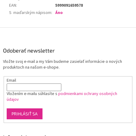
EAN
:
5999091659578
S maďarským nápisom
:
Áno
Z
á
p
ä
Odoberať newsletter
t
Vložte svoj e-mail a my Vám budeme zasielať informácie o nových
i
produktoch na našom e-shope.
e
Email
Vložením e-mailu súhlasíte s
podmienkami ochrany osobných
údajov
PRIHLÁSIŤ SA