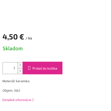
4,50 €
/ ks
Jednotková
Skladom
cena:
Pridať do košíka
Materiál: keramika
Objem: 3dcl
Detailné informácie