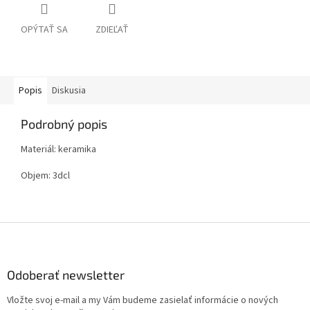
OPÝTAŤ SA
ZDIEĽAŤ
Popis
Diskusia
Podrobný popis
Materiál: keramika
Objem: 3dcl
Z
á
p
ä
Odoberať newsletter
t
Vložte svoj e-mail a my Vám budeme zasielať informácie o nových
i