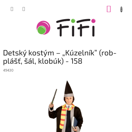
Prejsť
NÁKUP
na
obsah
KOŠÍK
Detský kostým – „Kúzelník” (rob-
plášť, šál, klobúk) - 158
49430