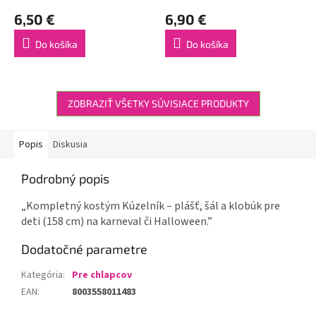
6,50 €
6,90 €
Do košíka
Do košíka
ZOBRAZIŤ VŠETKY SÚVISIACE PRODUKTY
Popis
Diskusia
Podrobný popis
„Kompletný kostým Kúzelník – plášť, šál a klobúk pre
deti (158 cm) na karneval či Halloween.”
Dodatočné parametre
Kategória
:
Pre chlapcov
EAN
:
8003558011483