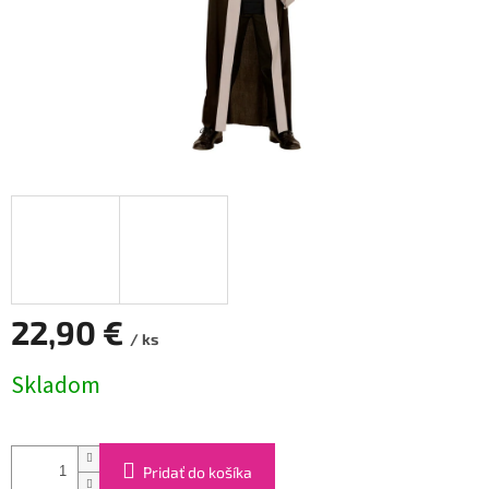
22,90 €
/ ks
Jednotková
Skladom
cena:
Pridať do košíka