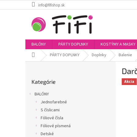
Prejsť
info@fifishop.sk
na
obsah
BALÓNY
PÁRTY DOPLNKY
KOSTÝMY A MASKY
Domov
PÁRTY DOPLNKY
Doplnky
Balenie
B
Dar
o
Preskočiť
č
Kategórie
kategórie
Akcia
n
ý
BALÓNY
p
Jednofarebné
a
S číslicami
n
e
Fóliové čísla
l
Fóliové písmená
Detské