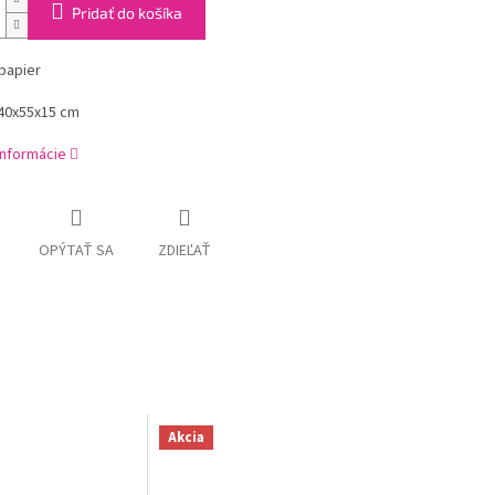
Pridať do košíka
 papier
40x55x15 cm
informácie
OPÝTAŤ SA
ZDIEĽAŤ
Akcia