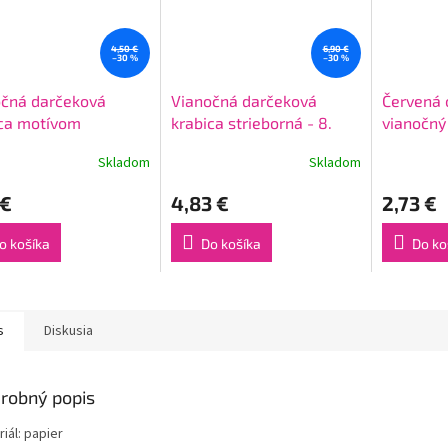
4,50 €
6,90 €
–30 %
–30 %
očná darčeková
Vianočná darčeková
Červená 
ica motívom
krabica strieborná - 8.
vianočný
ďa - 3.
- 8 cm -
Skladom
Skladom
 €
4,83 €
2,73 €
o košíka
Do košíka
Do ko
s
Diskusia
robný popis
iál: papier