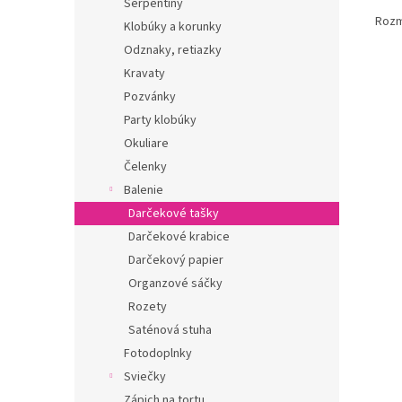
Serpentíny
Rozm
Klobúky a korunky
Odznaky, retiazky
Kravaty
Pozvánky
Party klobúky
Okuliare
Čelenky
Balenie
Darčekové tašky
Darčekové krabice
Darčekový papier
Organzové sáčky
Rozety
Saténová stuha
Fotodoplnky
Sviečky
Zápich na tortu