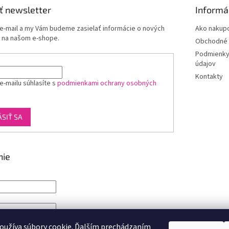
ť newsletter
Informá
 e-mail a my Vám budeme zasielať informácie o nových
Ako nakup
 na našom e-shope.
Obchodné 
Podmienky
údajov
Kontakty
e-mailu súhlasíte s
podmienkami ochrany osobných
ÁSIŤ SA
nie
IŤ SA
oužíva súbory cookie. Ďalším prechádzaním