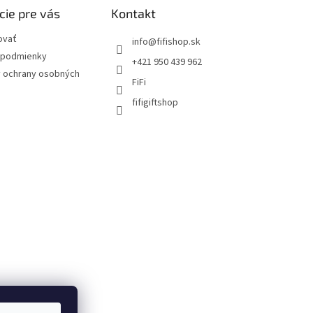
cie pre vás
Kontakt
ovať
info
@
fifishop.sk
podmienky
+421 950 439 962
 ochrany osobných
FiFi
fifigiftshop