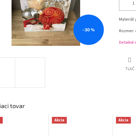
Materiál:
–30 %
Rozmer: 
Detailné 
TLAČ
iaci tovar
a
Akcia
Akcia