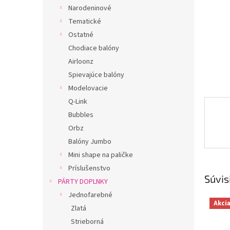
Narodeninové
Tematické
Ostatné
Chodiace balóny
Airloonz
Spievajúce balóny
Modelovacie
Q-Link
Bubbles
Orbz
Balóny Jumbo
Mini shape na paličke
Príslušenstvo
Súvis
PÁRTY DOPLNKY
Jednofarebné
Akci
Zlatá
Strieborná