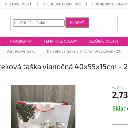
AKO NAKUPOVAŤ
OBCHODNÉ PODMIENKY
PODMIENKY OCHRANY
HĽADAŤ
NARODENINY
TEMATICKÉ OSLAVY
SEZÓNNE OSLAVY
Darčekové tašky
Darčeková taška vianočná 40x55x15cm - 23.
čeková taška vianočná 40x55x15cm - 2
–30 %
2,7
Jednotk
Skla
cena: