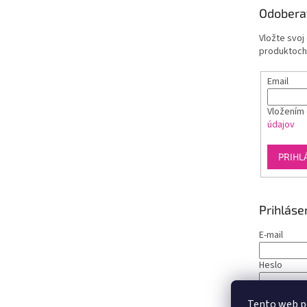
t
Odobera
i
e
Vložte svoj
produktoch
Email
Vložením 
údajov
PRIHL
Prihláse
E-mail
Heslo
PRIHLÁS
Tento web p