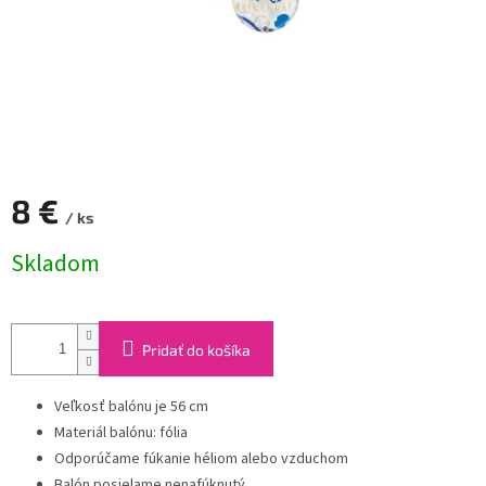
8 €
/ ks
Jednotková
Skladom
cena:
Pridať do košíka
Veľkosť balónu je 56 cm
Materiál balónu: fólia
Odporúčame fúkanie héliom alebo vzduchom
Balón posielame nenafúknutý