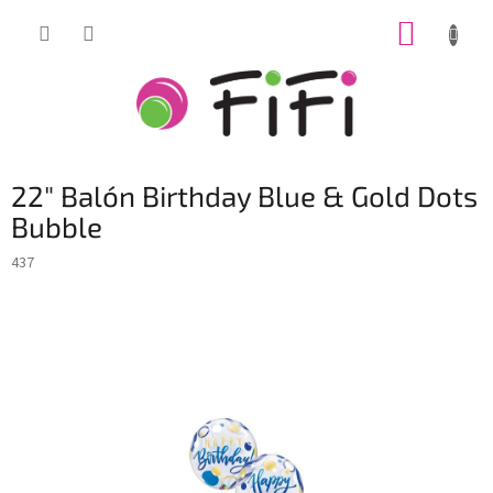
Prejsť
NÁKUP
na
obsah
KOŠÍK
22" Balón Birthday Blue & Gold Dots
Bubble
437