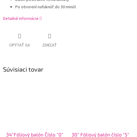
Po otvorení nafuknúť do 30 minút
Detailné informácie
OPÝTAŤ SA
ZDIEĽAŤ
Súvisiaci tovar
34"Fóliový balón Číslo "0"
30" Fóliový balón číslo "5"