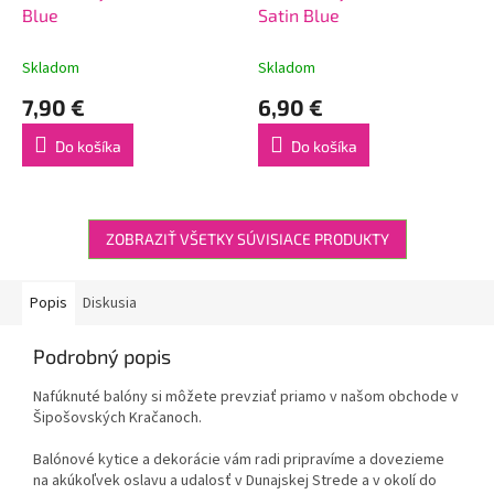
Blue
Satin Blue
Skladom
Skladom
7,90 €
6,90 €
Do košíka
Do košíka
ZOBRAZIŤ VŠETKY SÚVISIACE PRODUKTY
Popis
Diskusia
Podrobný popis
Nafúknuté balóny si môžete prevziať priamo v našom obchode v
Šipošovských Kračanoch.
Balónové kytice a dekorácie vám radi pripravíme a dovezieme
na akúkoľvek oslavu a udalosť v Dunajskej Strede a v okolí do