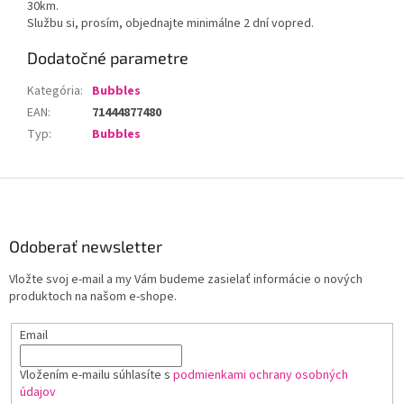
30km.
Službu si, prosím, objednajte minimálne 2 dní vopred.
Dodatočné parametre
Kategória
:
Bubbles
EAN
:
71444877480
Typ
:
Bubbles
Z
á
p
ä
Odoberať newsletter
t
Vložte svoj e-mail a my Vám budeme zasielať informácie o nových
i
produktoch na našom e-shope.
e
Email
Vložením e-mailu súhlasíte s
podmienkami ochrany osobných
údajov