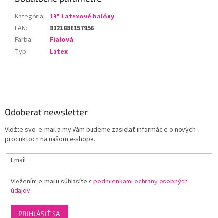
Kategória
:
19" Latexové balóny
EAN
:
8021886157956
Farba
:
Fialová
Typ
:
Latex
Z
á
p
ä
Odoberať newsletter
t
Vložte svoj e-mail a my Vám budeme zasielať informácie o nových
i
produktoch na našom e-shope.
e
Email
Vložením e-mailu súhlasíte s
podmienkami ochrany osobných
údajov
PRIHLÁSIŤ SA