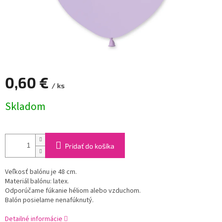
0,60 €
/ ks
Jednotková
Skladom
cena:
Pridať do košíka
Veľkosť balónu je 48 cm.
Materiál balónu: latex.
Odporúčame fúkanie héliom alebo vzduchom.
Balón posielame nenafúknutý.
Detailné informácie