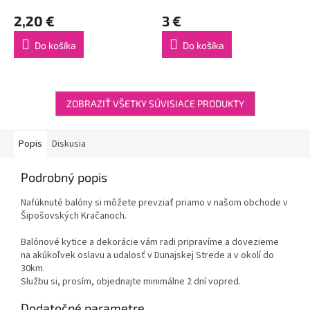
2,20 €
3 €
Do košíka
Do košíka
ZOBRAZIŤ VŠETKY SÚVISIACE PRODUKTY
Popis
Diskusia
Podrobný popis
Nafúknuté balóny si môžete prevziať priamo v našom obchode v
Šipošovských Kračanoch.
Balónové kytice a dekorácie vám radi pripravíme a dovezieme
na akúkoľvek oslavu a udalosť v Dunajskej Strede a v okolí do
30km.
Službu si, prosím, objednajte minimálne 2 dní vopred.
Dodatočné parametre