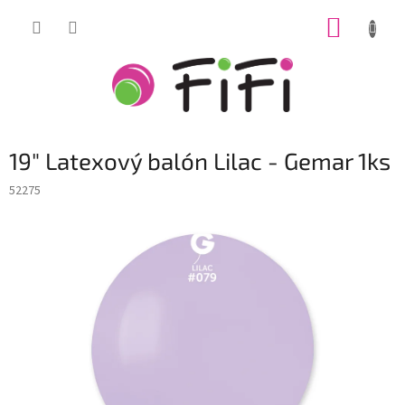
Prejsť
NÁKUP
na
obsah
KOŠÍK
19" Latexový balón Lilac - Gemar 1ks
52275