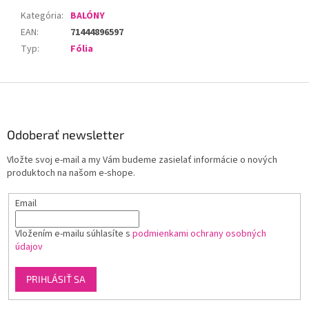
Kategória
:
BALÓNY
EAN
:
71444896597
Typ
:
Fólia
Z
á
p
ä
Odoberať newsletter
t
Vložte svoj e-mail a my Vám budeme zasielať informácie o nových
i
produktoch na našom e-shope.
e
Email
Vložením e-mailu súhlasíte s
podmienkami ochrany osobných
údajov
PRIHLÁSIŤ SA