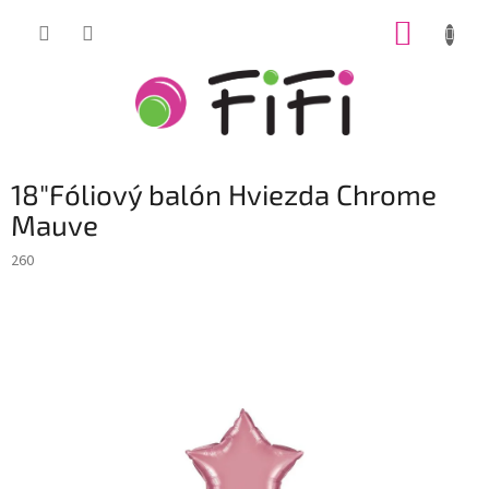
Prejsť
NÁKUP
na
obsah
KOŠÍK
18"Fóliový balón Hviezda Chrome
Mauve
260