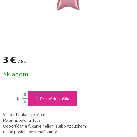
3 €
/ ks
Jednotková
Skladom
cena:
Pridať do košíka
Veľkosť balónu je 51 cm
Materiál balónu: fólia
Odporúčame fúkanie héliom alebo vzduchom
Balón posielame nenafúknutý