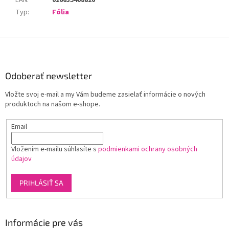
EAN
:
026635408820
Typ
:
Fólia
Z
á
p
ä
Odoberať newsletter
t
Vložte svoj e-mail a my Vám budeme zasielať informácie o nových
i
produktoch na našom e-shope.
e
Email
Vložením e-mailu súhlasíte s
podmienkami ochrany osobných
údajov
PRIHLÁSIŤ SA
Informácie pre vás