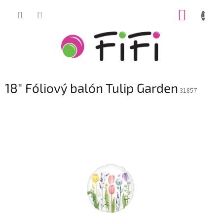
Prejsť
NÁKUP
na
obsah
KOŠÍK
18" Fóliový balón Tulip Garden
31857