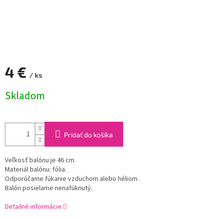
4 €
/ ks
Jednotková
Skladom
cena:
Pridať do košíka
Veľkosť balónu je 46 cm.
Materiál balónu: fólia.
Odporúčame fúkanie vzduchom alebo héliom.
Balón posielame nenafúknutý.
Detailné informácie