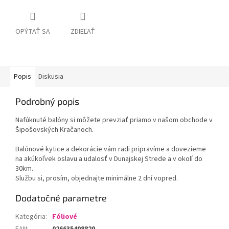
OPÝTAŤ SA
ZDIEĽAŤ
Popis
Diskusia
Podrobný popis
Nafúknuté balóny si môžete prevziať priamo v našom obchode v
Šipošovských Kračanoch.
Balónové kytice a dekorácie vám radi pripravíme a dovezieme
na akúkoľvek oslavu a udalosť v Dunajskej Strede a v okolí do
30km.
Službu si, prosím, objednajte minimálne 2 dní vopred.
Dodatočné parametre
Kategória
:
Fóliové