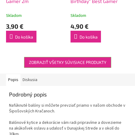
Gamer 2m
Birthday" Best Gamer
Skladom
Skladom
3,90 €
4,90 €
Do košíka
Do košíka
ZOBRAZIŤ VŠETKY SÚVISIACE PRODUKTY
Popis
Diskusia
Podrobný popis
Nafúknuté balóny si môžete prevziať priamo v našom obchode v
Šipošovských Kračanoch.
Balónové kytice a dekorácie vám radi pripravíme a dovezieme
na akúkoľvek oslavu a udalosť v Dunajskej Strede a v okolí do
30km.