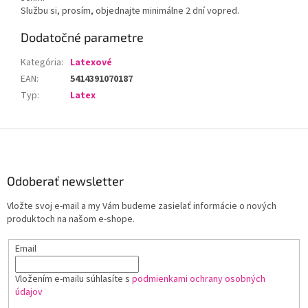
Službu si, prosím, objednajte minimálne 2 dní vopred.
Dodatočné parametre
Kategória
:
Latexové
EAN
:
5414391070187
Typ
:
Latex
Z
á
p
ä
Odoberať newsletter
t
Vložte svoj e-mail a my Vám budeme zasielať informácie o nových
i
produktoch na našom e-shope.
e
Email
Vložením e-mailu súhlasíte s
podmienkami ochrany osobných
údajov