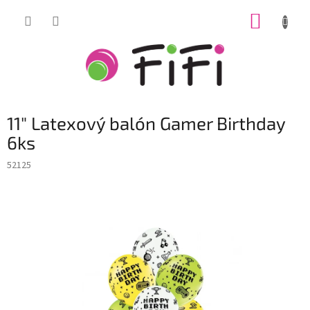
Prejsť
NÁKUP
na
obsah
KOŠÍK
11" Latexový balón Gamer Birthday
6ks
52125