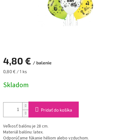
4,80 €
/ balenie
Jednotková
0,80 € / 1 ks
cena:
Skladom
Pridať do košíka
Veľkosť balónu je 28 cm.
Materiál balónu: latex.
Odporúčame fúkanie héliom alebo vzduchom.