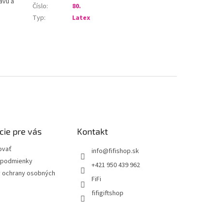
avu a
Číslo
:
80.
Typ
:
Latex
cie pre vás
Kontakt
ovať
info
@
fifishop.sk
podmienky
+421 950 439 962
 ochrany osobných
FiFi
fifigiftshop