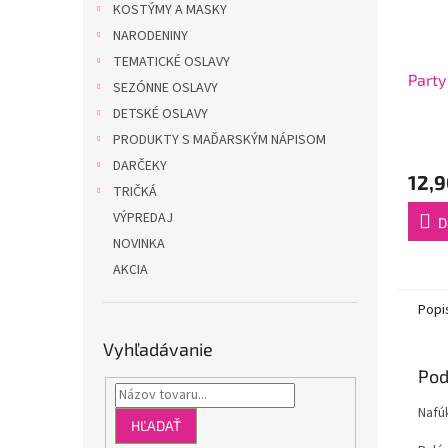
KOSTÝMY A MASKY
NARODENINY
TEMATICKÉ OSLAVY
Party
SEZÓNNE OSLAVY
DETSKÉ OSLAVY
PRODUKTY S MAĎARSKÝM NÁPISOM
DARČEKY
12,9
TRIČKÁ
VÝPREDAJ
D
NOVINKA
AKCIA
Popi
Vyhľadávanie
Pod
Nafú
HĽADAŤ