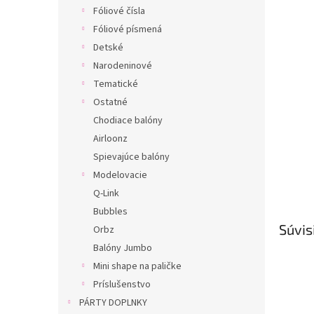
Fóliové čísla
Fóliové písmená
Detské
Narodeninové
Tematické
Ostatné
Chodiace balóny
Airloonz
Spievajúce balóny
Modelovacie
Q-Link
Bubbles
Súvis
Orbz
Balóny Jumbo
Mini shape na paličke
Príslušenstvo
PÁRTY DOPLNKY