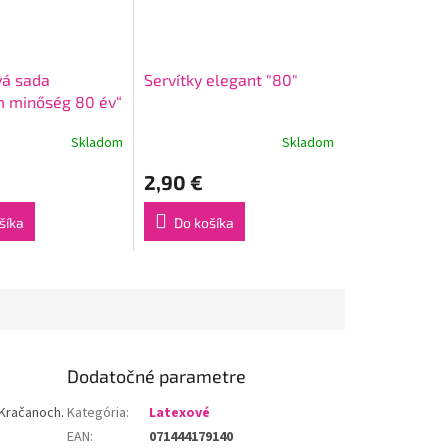
á sada
Servítky elegant "80"
 minőség 80 év“
čka + 4 poháriky
Skladom
Skladom
2,90 €
šíka
Do košíka
Dodatočné parametre
Kračanoch.
Kategória
:
Latexové
EAN
:
071444179140