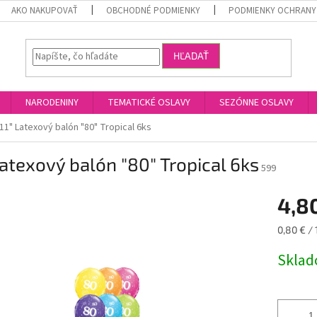
AKO NAKUPOVAŤ
OBCHODNÉ PODMIENKY
PODMIENKY OCHRANY
HĽADAŤ
NARODENINY
TEMATICKÉ OSLAVY
SEZÓNNE OSLAVY
11" Latexový balón "80" Tropical 6ks
Latexový balón "80" Tropical 6ks
599
4,8
Jednotk
0,80 € / 
cena:
Skla