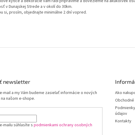
nové kytice a dekorácie vám radi pripravíme a dovezieme na akúkoľvek osl
sť v Dunajskej Strede a v okolí do 30km.
u si, prosím, objednajte minimálne 2 dní vopred.
ť newsletter
Informá
 e-mail a my Vám budeme zasielať informácie o nových
Ako nakup
 na našom e-shope.
Obchodné 
Podmienky
údajov
Kontakty
e-mailu súhlasíte s
podmienkami ochrany osobných