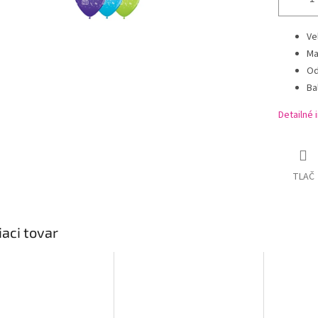
Ve
Ma
Od
Ba
Detailné 
TLAČ
iaci tovar