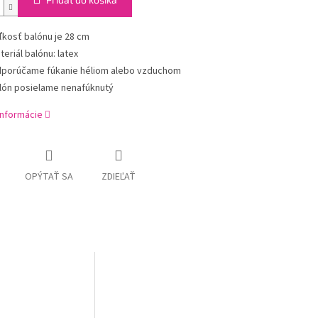
ľkosť balónu je 28 cm
teriál balónu: latex
porúčame fúkanie héliom alebo vzduchom
lón posielame nenafúknutý
informácie
OPÝTAŤ SA
ZDIEĽAŤ