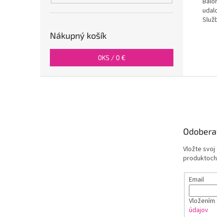
Baló
udalo
Služb
Nákupný košík
0
KS /
0 €
Z
á
p
ä
t
Odobera
i
e
Vložte svoj
produktoch
Email
Vložením 
údajov