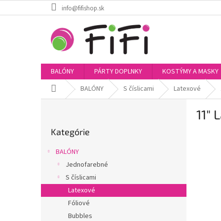
Prejsť
info@fifishop.sk
na
obsah
BALÓNY
PÁRTY DOPLNKY
KOSTÝMY A MASKY
Domov
BALÓNY
S číslicami
Latexové
B
11" 
o
Preskočiť
č
Kategórie
kategórie
n
ý
BALÓNY
p
Jednofarebné
a
S číslicami
n
e
Latexové
l
Fóliové
Bubbles