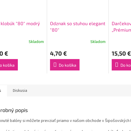
 klobúk "80" modrý
Odznak so stuhou elegant
Darčekov
"80"
„Prémium
– ploska
Skladom
Skladom
+ lievik
0 €
4,70 €
15,50 €
o košíka
Do košíka
Do ko
s
Diskusia
robný popis
knuté balóny si môžete prevziať priamo v našom obchode v Šipošovských 